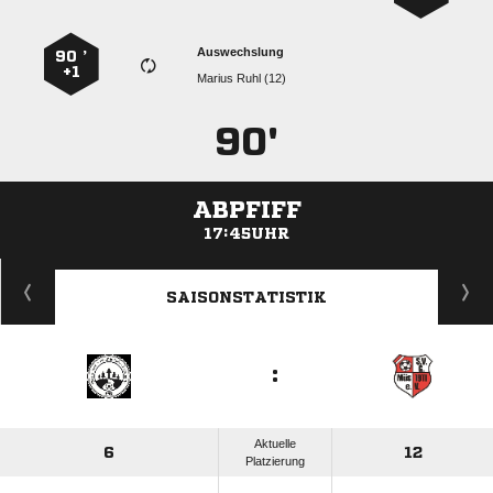
Auswechslung
90 ’
+1
  
90'
ABPFIFF
17:45UHR
ANZEIGE
SAISONSTATISTIK
:
Aktuelle
6
12
Platzierung