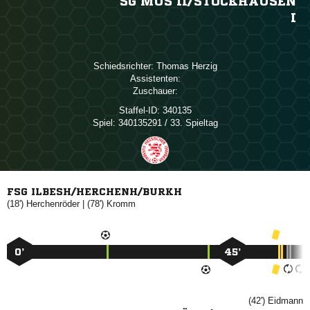
SG MÜS II/​STOCKHAUSEN
I
Schiedsrichter:
 
Assistenten:
Zuschauer:
Staffel-ID:
340135
Spiel:
340135291 / 33. Spieltag
FSG ILBESH/HERCHENH/BURKH
(18')

| (78')

0’
45’
(42')
