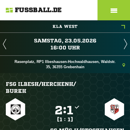
FUSSBALL.DE
KLA WEST
 
 
Rasenplatz, RP1 Ilbeshausen-Hochwaldhausen, Waldstr.
35, 36355 Grebenhain
FSG ILBESH/​HERCHENH/​
BURKH

:

[1 : 1]