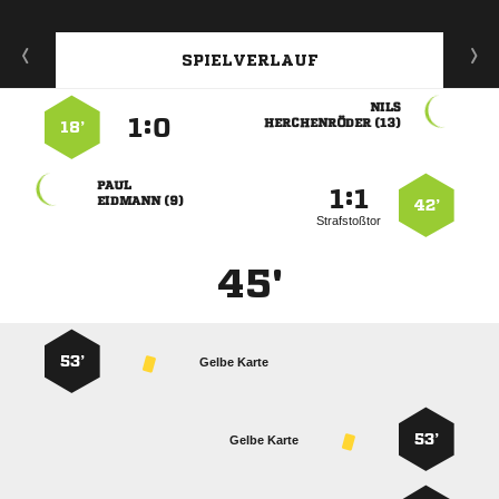
SPIELVERLAUF

:


 
18’

:


 
42’
Strafstoßtor
45'
53’
Gelbe Karte
53’
Gelbe Karte