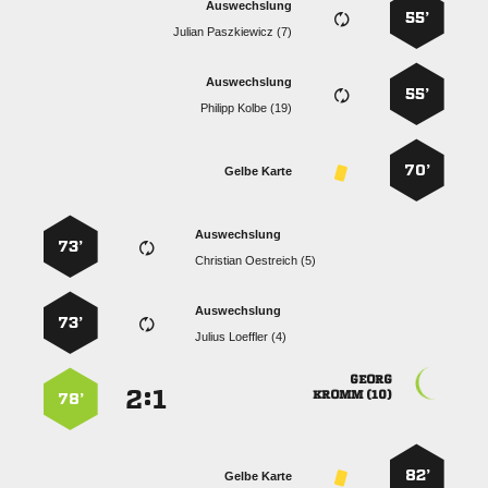
Auswechslung
55’
  
Auswechslung
55’
  
70’
Gelbe Karte
Auswechslung
73’
  
Auswechslung
73’
  

:


 
78’
82’
Gelbe Karte