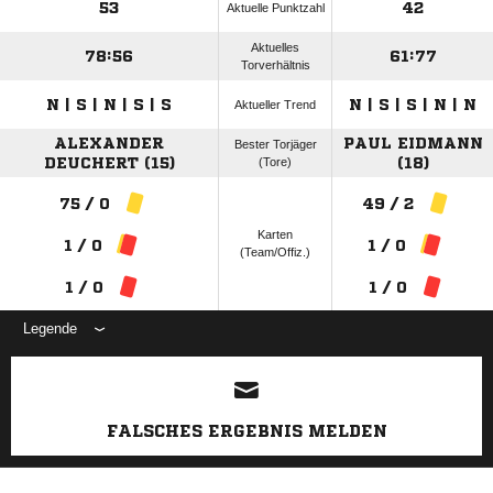
53
42
Aktuelle Punktzahl
Aktuelles
78:56
61:77
Torverhältnis
N | S | N | S | S
N | S | S | N | N
Aktueller Trend
ALEXANDER
PAUL EIDMANN
Bester Torjäger
DEUCHERT (15)
(Tore)
(18)
75 / 0
49 / 2
Karten
1 / 0
1 / 0
(Team/Offiz.)
1 / 0
1 / 0
Legende
ANZEIGE
FALSCHES ERGEBNIS MELDEN