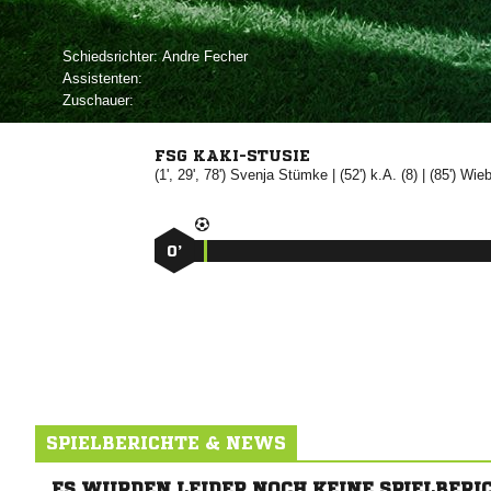
Schiedsrichter:
 
Assistenten:
Zuschauer:
FSG KAKI-STUSIE
(1', 29', 78')


| (52') k.A. (8) | (85')

0’
SPIELBERICHTE & NEWS
ES WURDEN LEIDER NOCH KEINE SPIELBERI