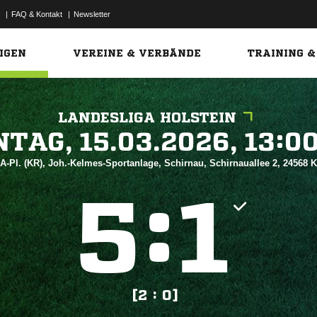
|
FAQ & Kontakt
|
Newsletter
Link
IGEN
VEREINE & VERBÄNDE
TRAINING &
LANDESLIGA HOLSTEIN
 


A-Pl. (KR), Joh.-Kelmes-Sportanlage, Schirnau, Schirnauallee 2, 24568 
:


[2 : 0]