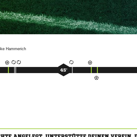


45’
CHTE ANGELEGT. UNTERSTÜTZE DEINEN VEREIN,