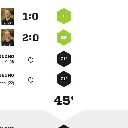
:


1’
:


29’
SLUNG
31’
k.A. (8)
SLUNG
31’
 
45'