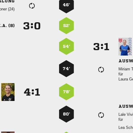
SLUNG
46’
 
:


.A. (8)
52’
:


54’
AUSW
74’
 
für
 
:


78’
AUSW
80’
 
für
 