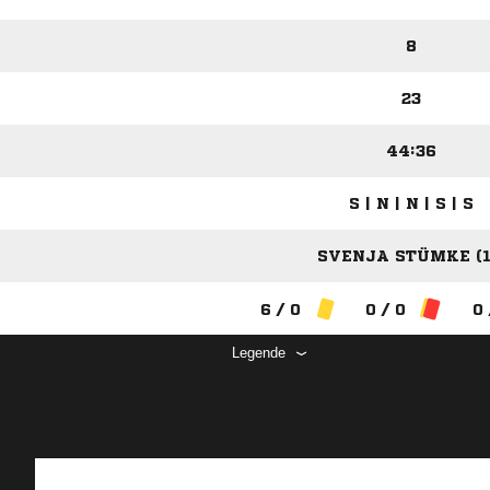
8
23
44:36
S | N | N | S | S
SVENJA STÜMKE (1
6 / 0
0 / 0
0 
Legende