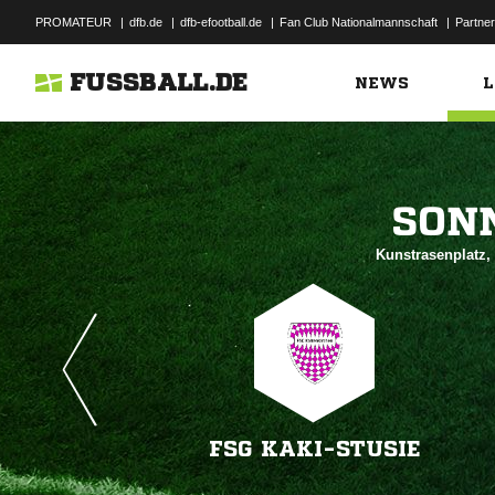
PROMATEUR
|
dfb.de
|
dfb-efootball.de
|
Fan Club Nationalmannschaft
|
Partner
FUSSBALL.DE
NEWS
L

Kunstrasenplatz, 
FSG KAKI-STUSIE