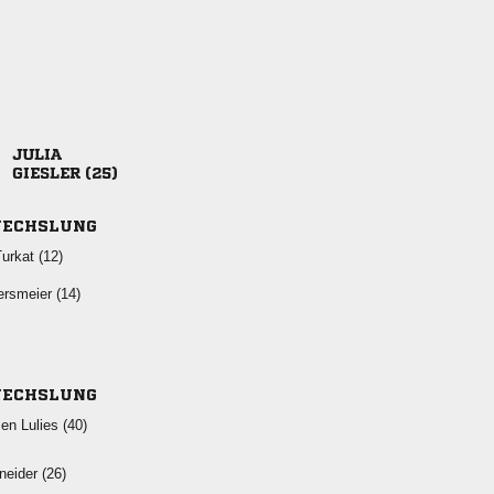

 
ECHSLUNG
 
 
ECHSLUNG
  
 