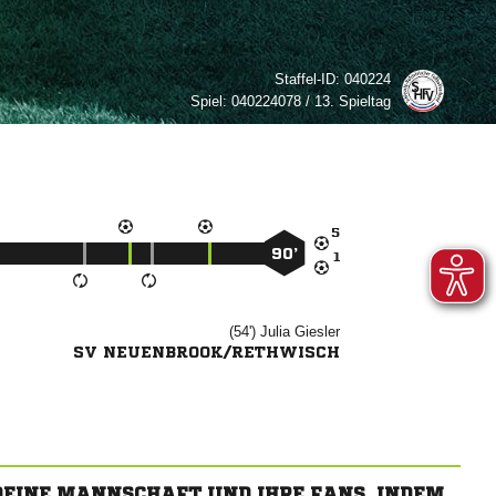
Staffel-ID:
040224
Spiel:
040224078 / 13. Spieltag

90’

(54')


SV NEUENBROOK/RETHWISCH
 DEINE MANNSCHAFT UND IHRE FANS, INDEM