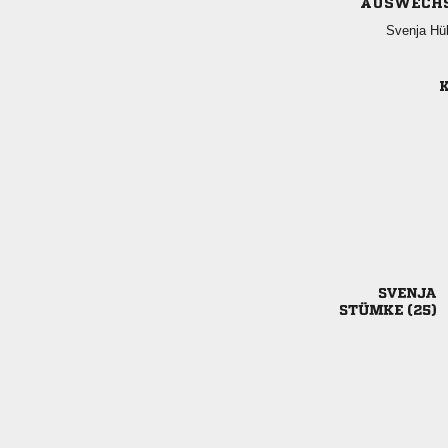
AUSWECH
 
K

 