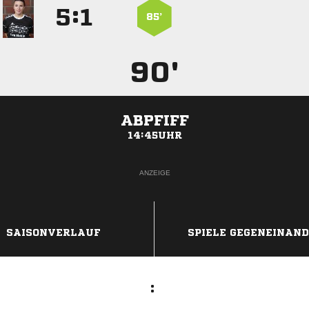
:


85’
90'
ABPFIFF
14:45UHR
ANZEIGE
SAISONVERLAUF
SPIELE GEGENEINAN
: