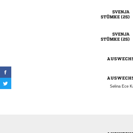

 

 
AUSWECH
AUSWECH
  