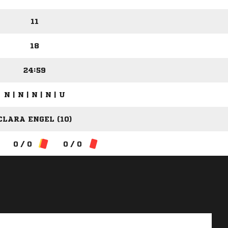
11
18
24:59
N | N | N | N | U
CLARA ENGEL (10)
0 / 0
0 / 0