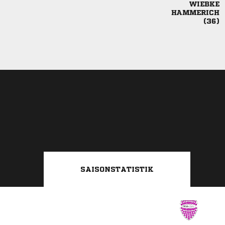



SAISONSTATISTIK