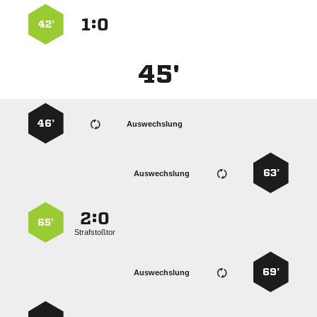
:


42’
45'
46’
Auswechslung
63’
Auswechslung
:


65’
Strafstoßtor
69’
Auswechslung