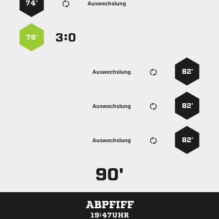
74’
Auswechslung
:


78’
82’
Auswechslung
82’
Auswechslung
82’
Auswechslung
90'
ABPFIFF
19:47UHR