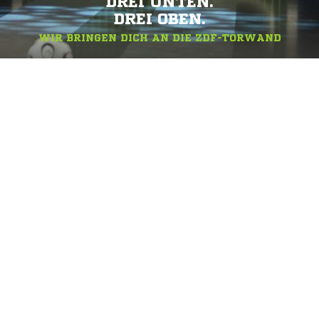
DREI UNTEN.
DREI OBEN.
WIR BRINGEN DICH AN DIE ZDF-TORWAND