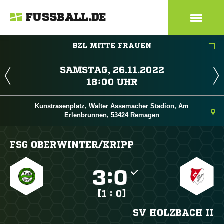
FUSSBALL.DE
BZL MITTE FRAUEN
 
 
Kunstrasenplatz, Walter Assemacher Stadion, Am
Erlenbrunnen, 53424 Remagen
FSG OBERWINTER/​KRIPP

:

[1 : 0]
SV HOLZBACH II