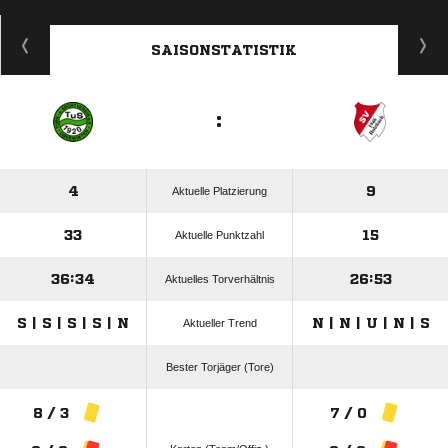
ANZEIGE
SAISONSTATISTIK
:
4
9
Aktuelle Platzierung
33
15
Aktuelle Punktzahl
36:34
26:53
Aktuelles Torverhältnis
S | S | S | S | N
N | N | U | N | S
Aktueller Trend
Bester Torjäger (Tore)
8 / 3
7 / 0