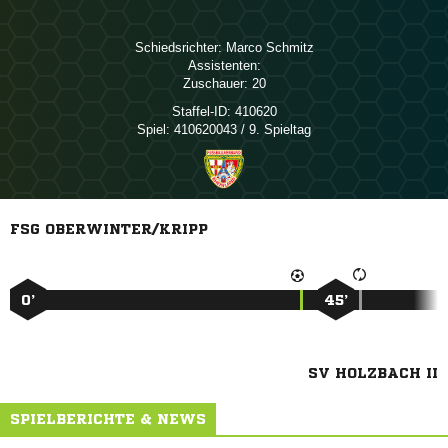
Schiedsrichter:
 
Assistenten:
Zuschauer:
20
Staffel-ID:
410620
Spiel:
410620043 / 9. Spieltag
FSG OBERWINTER/KRIPP
0’
45’
SV HOLZBACH II
SPIELBERICHTE & NEWS