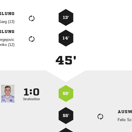
SLUNG
13’
 
SLUNG
14’

 
45'
:


55’
Strafstoßtor
AUSW
55’
 