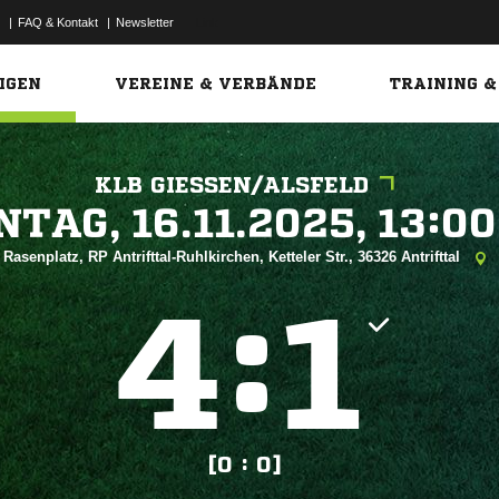
|
FAQ & Kontakt
|
Newsletter
Link
IGEN
VEREINE & VERBÄNDE
TRAINING &
KLB GIESSEN/ALSFELD
 


Rasenplatz, RP Antrifttal-Ruhlkirchen, Ketteler Str., 36326 Antrifttal
:


[0 : 0]