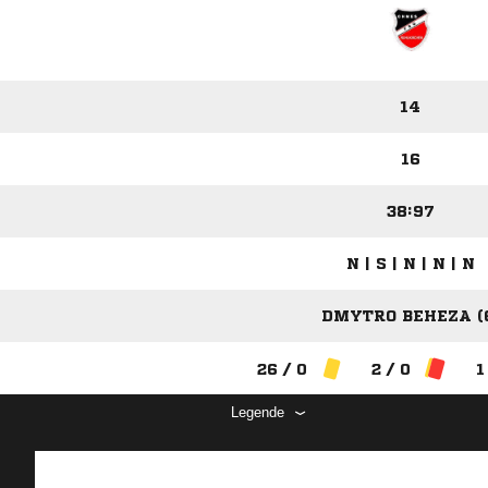
14
16
38:97
N | S | N | N | N
DMYTRO BEHEZA (
26 / 0
2 / 0
1
Legende