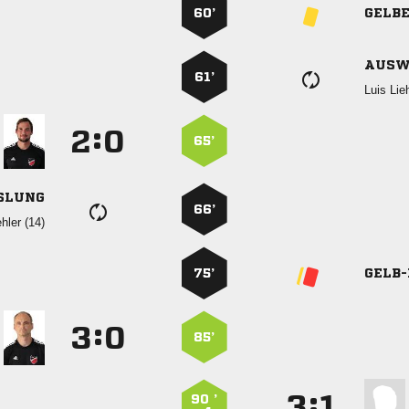
60’
GELB
AUSW
61’
 
:


65’
SLUNG
66’
 
75’
GELB
:


85’
:


90 ’