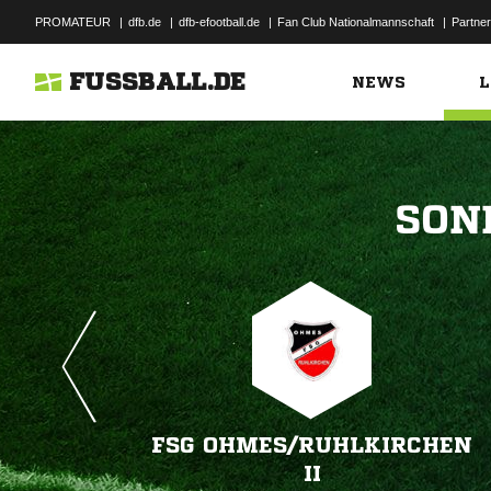
PROMATEUR
|
dfb.de
|
dfb-efootball.de
|
Fan Club Nationalmannschaft
|
Partner
FUSSBALL.DE
NEWS
L

FSG OHMES/​RUHLKIRCHEN
II