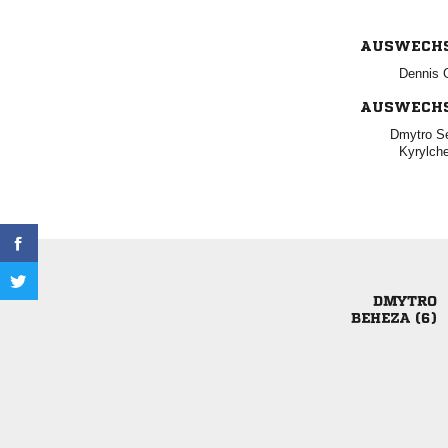
AUSWECH
 
AUSWECH
 


 