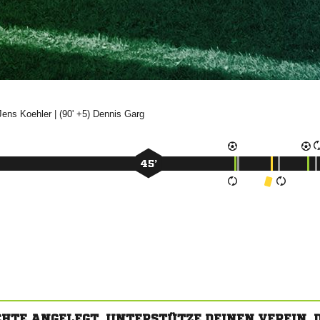


| (90' +5)


45’
CHTE ANGELEGT. UNTERSTÜTZE DEINEN VEREIN,