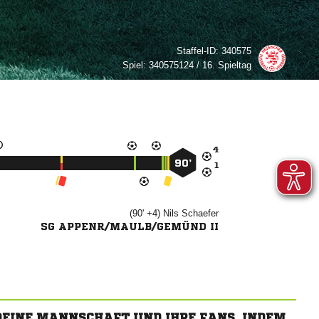
Staffel-ID:
340575
Spiel:
340575124 / 16. Spieltag

90’

(90' +4)


SG APPENR/MAULB/GEMÜND II
 DEINE MANNSCHAFT UND IHRE FANS, INDEM