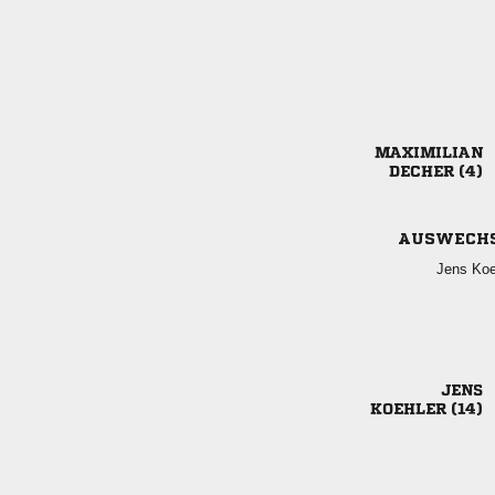

 
AUSWECH
 

 