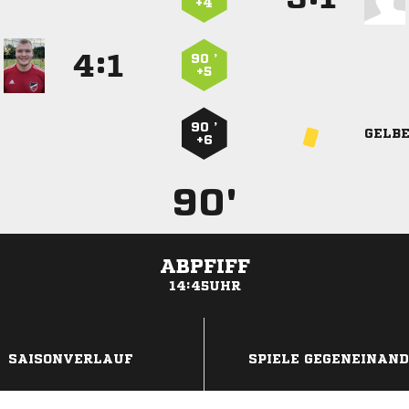
+4
:


90 ’
+5
90 ’
GELB
+6
90'
ABPFIFF
14:45UHR
ANZEIGE
SAISONVERLAUF
SPIELE GEGENEINAN