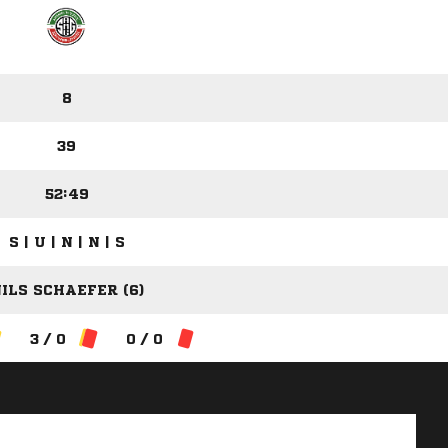
8
39
52:49
S | U | N | N | S
ILS SCHAEFER (6)
3 / 0
0 / 0