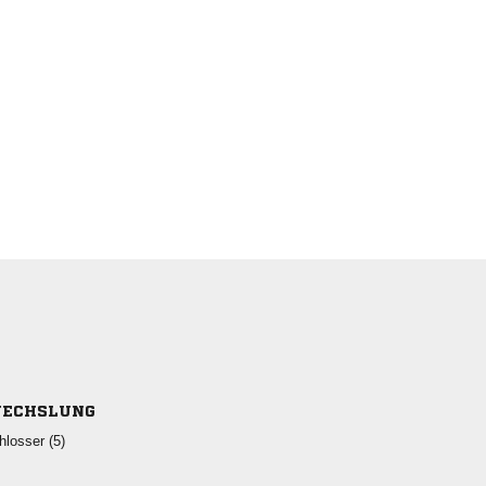
ECHSLUNG
 