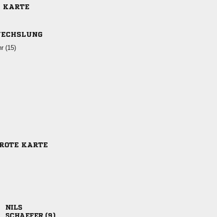
E KARTE
ECHSLUNG
 
-ROTE KARTE

 