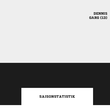

 
SAISONSTATISTIK