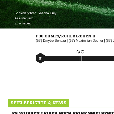
Schiedsrichter:
 
Assistenten:
Zuschauer:
FSG OHMES/RUHLKIRCHEN II
(55')


| (65')


| (85')
0’
SPIELBERICHTE & NEWS
ES WURDEN LEIDER NOCH KEINE SPIELBERI