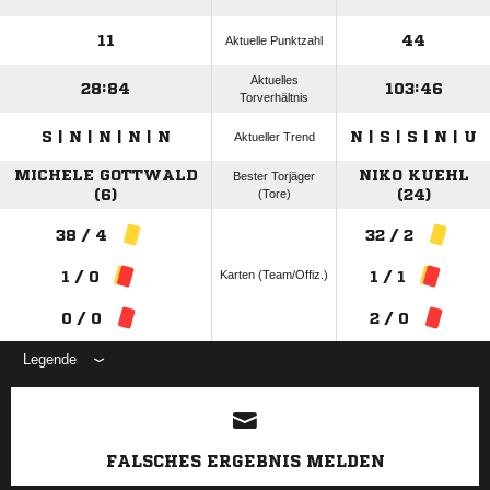
11
44
Aktuelle Punktzahl
Aktuelles
28:84
103:46
Torverhältnis
S | N | N | N | N
N | S | S | N | U
Aktueller Trend
MICHELE GOTTWALD
NIKO KUEHL
Bester Torjäger
(6)
(Tore)
(24)
38 / 4
32 / 2
Karten (Team/Offiz.)
1 / 0
1 / 1
0 / 0
2 / 0
Legende
ANZEIGE
FALSCHES ERGEBNIS MELDEN