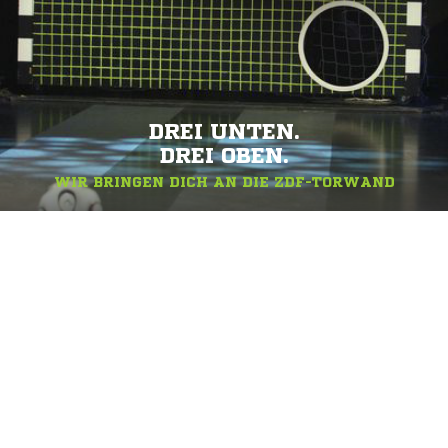
DREI UNTEN.
DREI OBEN.
WIR BRINGEN DICH AN DIE ZDF-TORWAND