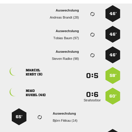
Auswechslung
46’
  
Auswechslung
46’
  
Auswechslung
46’
  

:


 
58’

:


 
60’
Strafstoßtor
Auswechslung
65’
  