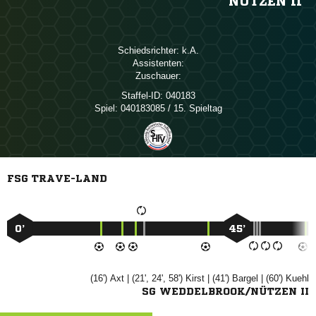
NÜTZEN II
Schiedsrichter:

Assistenten:
Zuschauer:
Staffel-ID:
040183
Spiel:
040183085 / 15. Spieltag
FSG TRAVE-LAND
0’
45’
(16')

| (21', 24', 58')

| (41')

| (60')

SG WEDDELBROOK/NÜTZEN II