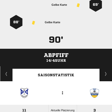
69’
Gelbe Karte
88’
Gelbe Karte
90'
ABPFIFF
14:45UHR
ANZEIGE
SAISONSTATISTIK
:
11
3
Aktuelle Platzierung