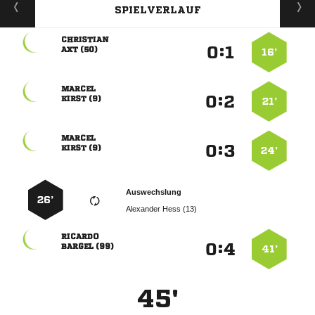
SPIELVERLAUF

:


 
16’

:


 
21’

:


 
24’
Auswechslung
26’
  

:


 
41’
45'