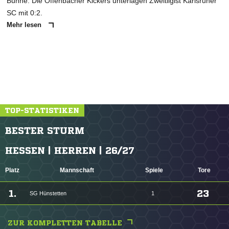
Bühne. Die Offenbacher Kickers unterlagen Zweitligist Karlsruher
SC mit 0:2.
Mehr lesen
TOP-STATISTIKEN
BESTER STURM
HESSEN | HERREN | 26/27
Platz
Mannschaft
Spiele
Tore
1.
23
SG Hünstetten
1
ZUR KOMPLETTEN TABELLE