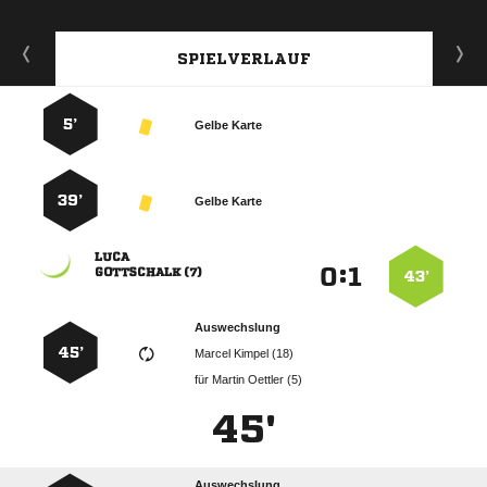
SPIELVERLAUF
5’
Gelbe Karte
39’
Gelbe Karte

:


 
43’
Auswechslung
45’
  
für
  
45'
Auswechslung