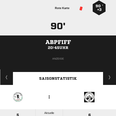
90 ’
Rote Karte
+3
90'
ABPFIFF
20:45UHR
ANZEIGE
SAISONSTATISTIK
:
Aktuelle
5
6