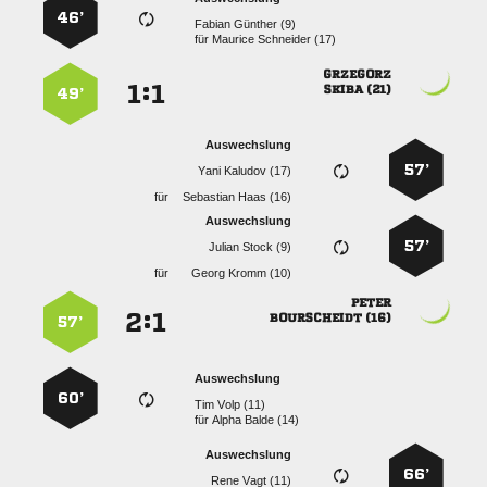
46’
  
für
  

:


 
49’
Auswechslung
57’
  
für
  
Auswechslung
57’
  
für
  

:


 
57’
Auswechslung
60’
  
für
  
Auswechslung
66’
  