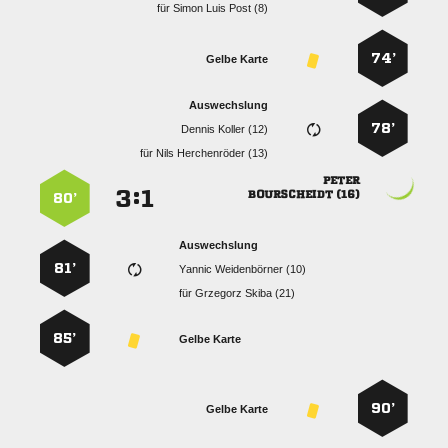
für
   
74’
Gelbe Karte
Auswechslung
78’
  
für
  

:


 
80’
Auswechslung
81’
  
für
  
85’
Gelbe Karte
90’
Gelbe Karte