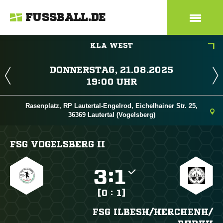
FUSSBALL.DE
KLA WEST
 
 
Rasenplatz, RP Lautertal-Engelrod, Eichelhainer Str. 25,
36369 Lautertal (Vogelsberg)
FSG VOGELSBERG II

:

[0 : 1]
FSG ILBESH/​HERCHENH/​