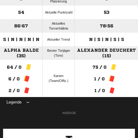
Platzierung
54
53
Aktuelle Punktzahl
Aktuelles
86:67
78:56
Torverhältnis
S | N | N | N | N
N | S | N | S | S
Aktueller Trend
ALPHA BALDE
ALEXANDER DEUCHERT
Bester Torjäger
(35)
(Tore)
(15)
64 / 0
75 / 0
Karten
6 / 0
1 / 0
(Team/Offiz.)
2 / 0
1 / 0
Legende
ANZEIGE