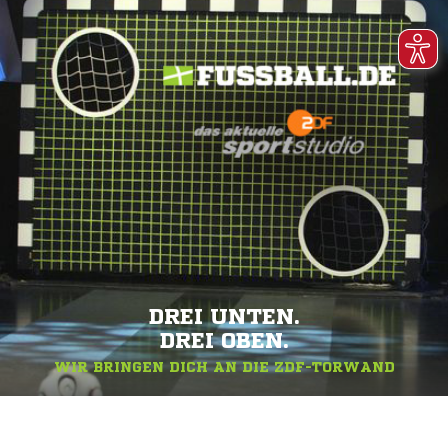
DREI UNTEN.
DREI OBEN.
WIR BRINGEN DICH AN DIE ZDF-TORWAND