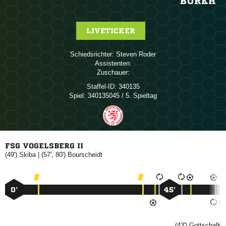
BURKH
LIVETICKER
Schiedsrichter:
 
Assistenten:
Zuschauer:
Staffel-ID:
340135
Spiel:
340135045 / 5. Spieltag
FSG VOGELSBERG II
(49')

| (57', 80')

0’
45’
(43')
