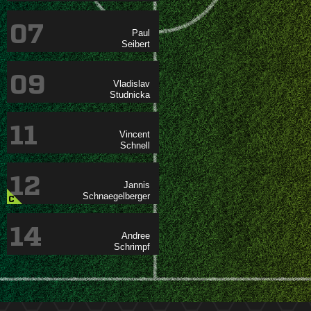
07


09


11


12


C
14

