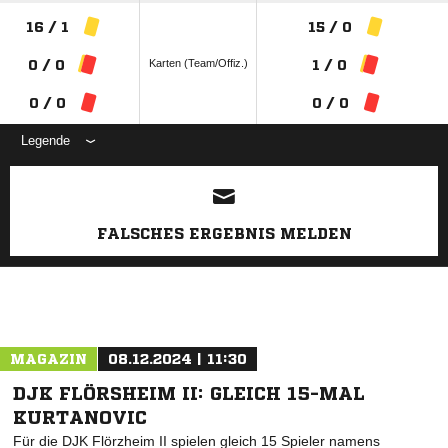
16 / 1
15 / 0
Karten (Team/Offiz.)
0 / 0
1 / 0
0 / 0
0 / 0
Legende
ANZEIGE
FALSCHES ERGEBNIS MELDEN
MAGAZIN
08.12.2024 | 11:30
DJK FLÖRSHEIM II: GLEICH 15-MAL
KURTANOVIC
Für die DJK Flörzheim II spielen gleich 15 Spieler namens