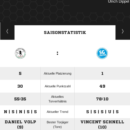
 
ANZEIGE
SAISONSTATISTIK
:
5
1
Aktuelle Platzierung
30
49
Aktuelle Punktzahl
Aktuelles
55:35
78:10
Torverhältnis
N | S | N | S | S
S | S | S | U | S
Aktueller Trend
DANIEL VOLP
VINCENT SCHNELL
Bester Torjäger
(9)
(Tore)
(10)