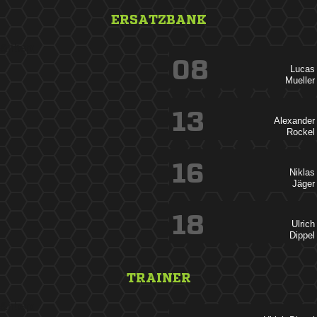
ERSATZBANK
&nbsp;
08


13


16


18


TRAINER
&nbsp;