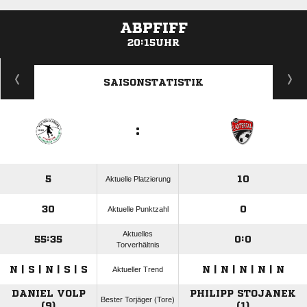
ABPFIFF
20:15UHR
ANZEIGE
SAISONSTATISTIK
:
5
10
Aktuelle Platzierung
30
0
Aktuelle Punktzahl
Aktuelles
55:35
0:0
Torverhältnis
N | S | N | S | S
N | N | N | N | N
Aktueller Trend
DANIEL VOLP
PHILIPP STOJANEK
Bester Torjäger (Tore)
(9)
(1)