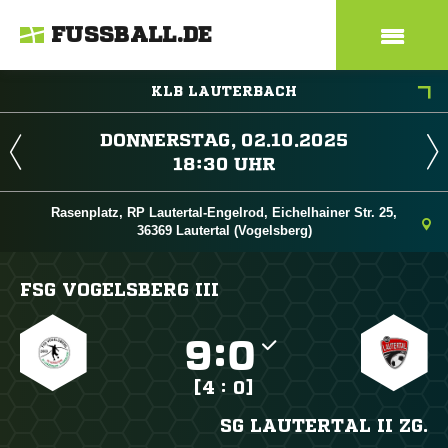
FUSSBALL.DE
KLB LAUTERBACH
 
 
Rasenplatz, RP Lautertal-Engelrod, Eichelhainer Str. 25,
36369 Lautertal (Vogelsberg)
FSG VOGELSBERG III

:

[4 : 0]
SG LAUTERTAL II ZG.