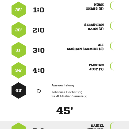

:


 
26’

:


 
28’

:


  
31’

:


 
34’
Auswechslung
43’
  
für
   
45'
