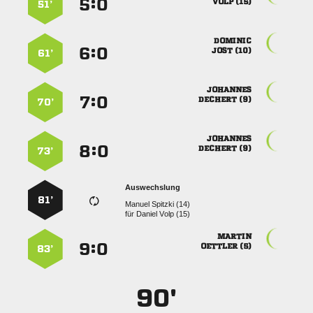
:


 
51’

:


 
61’

:


 
70’

:


 
73’
Auswechslung
81’
  
für
  

:


 
83’
90'