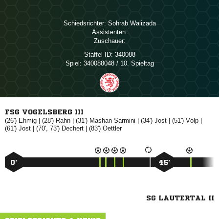
Schiedsrichter:
 
Assistenten:
Zuschauer:
Staffel-ID:
340088
Spiel:
340088048 / 10. Spieltag
FSG VOGELSBERG III
(26')

| (28')

| (31')
 
| (34')

| (51')

|
(61')

| (70', 73')

| (83')

0’
45’
SG LAUTERTAL II