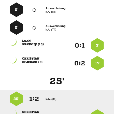
Auswechslung
0’
k.A. (86)
Auswechslung
0’
k.A. (74)

:


 
3’

:


 
15’
25'
:


26’
k.A. (81)
