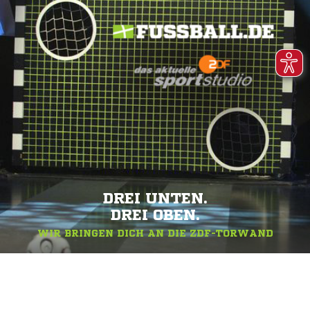
DREI UNTEN.
DREI OBEN.
WIR BRINGEN DICH AN DIE ZDF-TORWAND