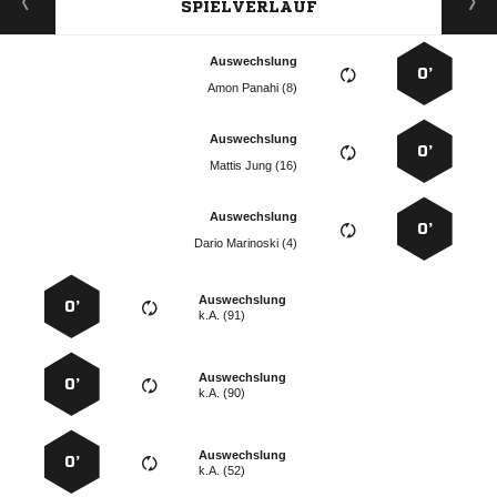
SPIELVERLAUF
Auswechslung
0’
  
Auswechslung
0’
  
Auswechslung
0’
  
Auswechslung
0’
k.A. (91)
Auswechslung
0’
k.A. (90)
Auswechslung
0’
k.A. (52)