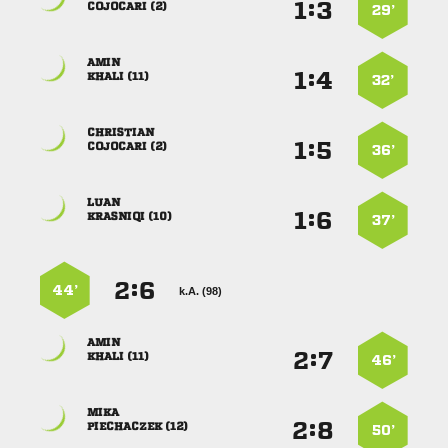
:


 
29’

:


 
32’

:


 
36’

:


 
37’
:


44’
k.A. (98)

:


 
46’

:


 
50’