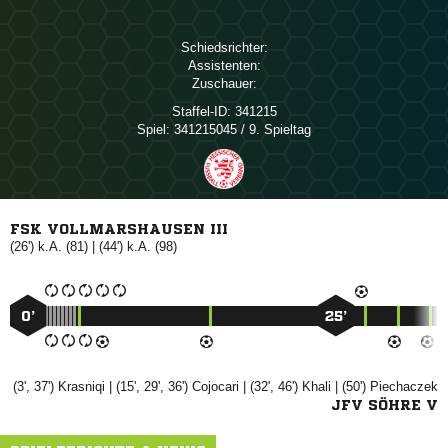
Schiedsrichter:
Assistenten:
Zuschauer:
Staffel-ID:
341215
Spiel:
341215045 / 9. Spieltag
FSK VOLLMARSHAUSEN III
(26') k.A. (81) | (44') k.A. (98)
0’
25’
(3', 37')

| (15', 29', 36')

| (32', 46')

| (50')

JFV SÖHRE V