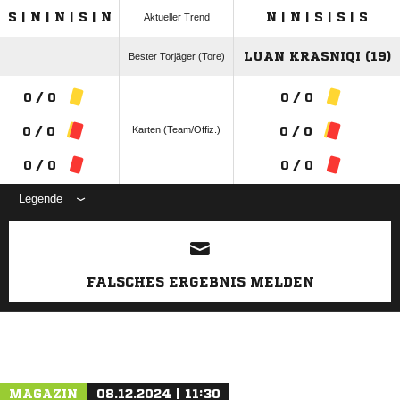
S | N | N | S | N
N | N | S | S | S
Aktueller Trend
LUAN KRASNIQI (19)
Bester Torjäger (Tore)
0 / 0
0 / 0
Karten (Team/Offiz.)
0 / 0
0 / 0
0 / 0
0 / 0
Legende
ANZEIGE
FALSCHES ERGEBNIS MELDEN
MAGAZIN
08.12.2024 | 11:30