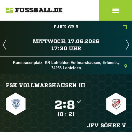
FUSSBALL.DE
EJKK GR.8
 
 
Kunstrasenplatz, KR Lohfelden-Vollmarshausen, Erlenstr.,
34253 Lohfelden
FSK VOLLMARSHAUSEN III

:

[0 : 2]
JFV SÖHRE V