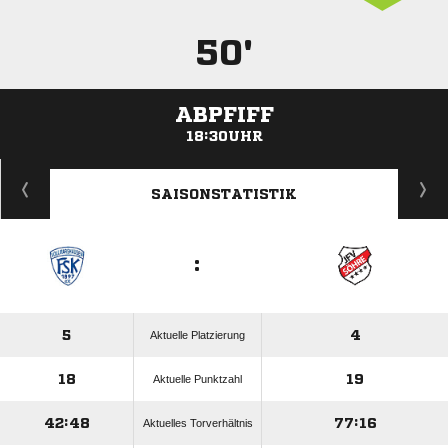
50'
ABPFIFF
18:30UHR
ANZEIGE
SAISONSTATISTIK
:
5
4
Aktuelle Platzierung
18
19
Aktuelle Punktzahl
42:48
77:16
Aktuelles Torverhältnis