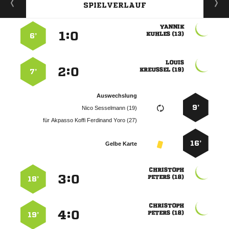
SPIELVERLAUF

:


 
6’

:


 
7’
Auswechslung
9’
  
für
    
16’
Gelbe Karte

:


 
18’

:


 
19’