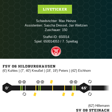
LIVETICKER
Schiedsrichter:
 
Assistenten:
 
,  
Zuschauer:
150
Staffel-ID:
650014
Spiel:
650014053 / 7. Spieltag
FSV 06 HILDBURGHAUSEN
(6')

| (7', 40')

| (18', 19')

| (42')

0’
45’
(62')

SV 08 STEINACH