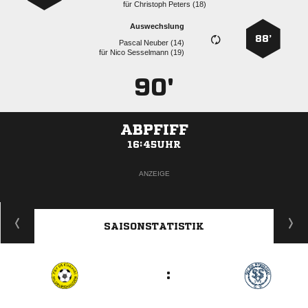
für
  
Auswechslung
88’
  
für
  
90'
ABPFIFF
16:45UHR
ANZEIGE
SAISONSTATISTIK
: