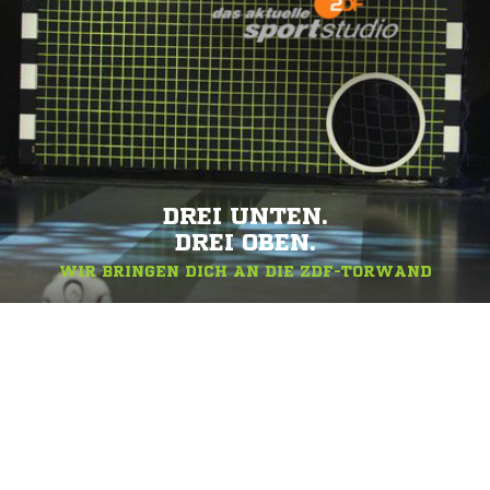
DREI UNTEN.
DREI OBEN.
WIR BRINGEN DICH AN DIE ZDF-TORWAND