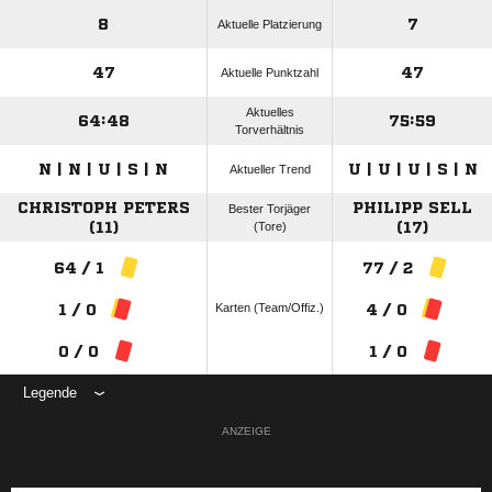
8
7
Aktuelle Platzierung
47
47
Aktuelle Punktzahl
Aktuelles
64:48
75:59
Torverhältnis
N | N | U | S | N
U | U | U | S | N
Aktueller Trend
CHRISTOPH PETERS
PHILIPP SELL
Bester Torjäger
(11)
(Tore)
(17)
64 / 1
77 / 2
Karten (Team/Offiz.)
1 / 0
4 / 0
0 / 0
1 / 0
Legende
ANZEIGE