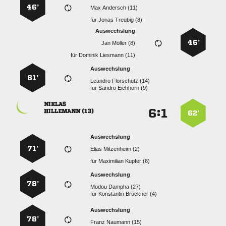
46’
  
für
  
Auswechslung
46’
  
für
  
Auswechslung
61’
  
für
  

:


 
62’
Auswechslung
71’
  
für
  
Auswechslung
78’
  
für
  
Auswechslung
78’
  