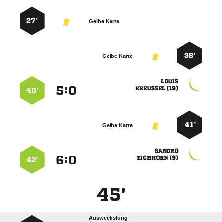
27’
Gelbe Karte
35’
Gelbe Karte

:


 
40’
41’
Gelbe Karte

:


 
42’
45'
Auswechslung