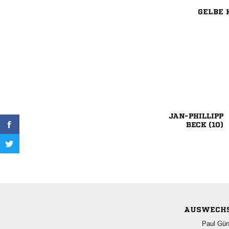
GELBE 

 
AUSWECH
 