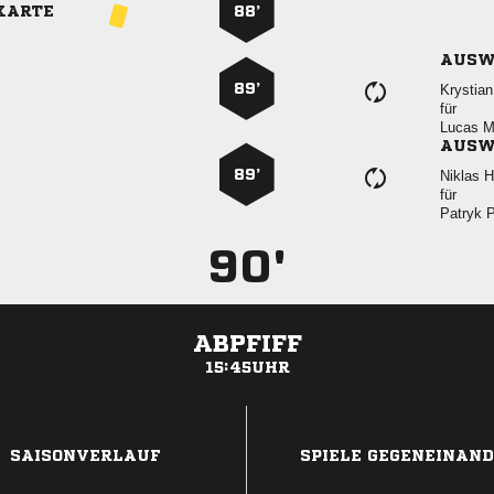
KARTE
88’
AUSW
89’

für
 
AUSW
89’
 
für
 
90'
ABPFIFF
15:45UHR
ANZEIGE
SAISONVERLAUF
SPIELE GEGENEINAN