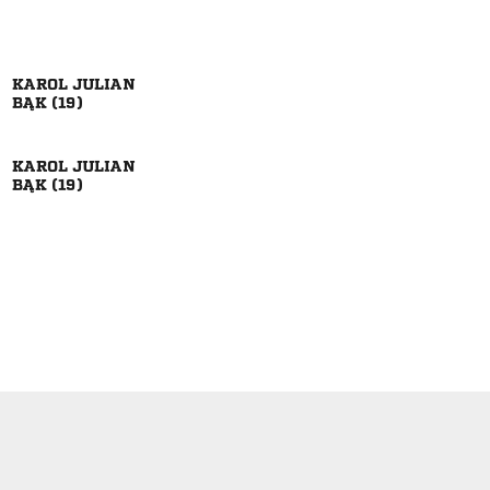
 
 
 
 