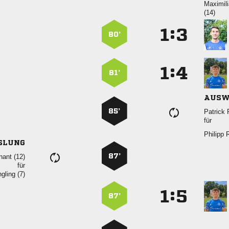


:


80’
:


81’
AUSW
85’
 
für

SLUNG
87’
 
für
 
:


87’