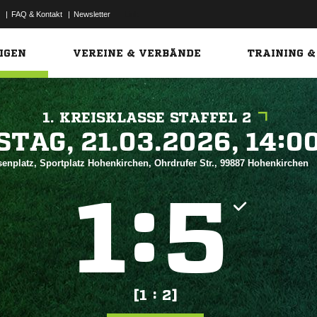
|
FAQ & Kontakt
|
Newsletter
Link
IGEN
VEREINE & VERBÄNDE
TRAINING &
1. KREISKLASSE STAFFEL 2
 


enplatz, Sportplatz Hohenkirchen, Ohrdrufer Str., 99887 Hohenkirchen
:


[1 : 2]