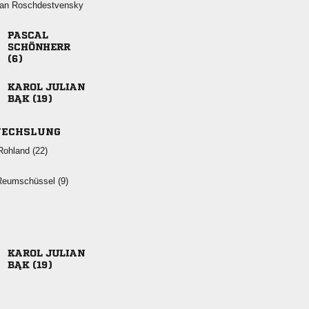
 



 
 
ECHSLUNG
 
  
 
 