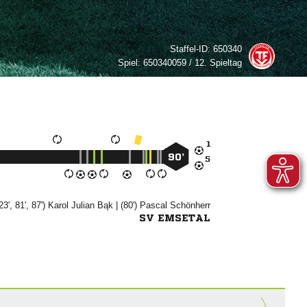
Staffel-ID:
650340
Spiel:
650340059 / 12. Spieltag

90’

 23', 81', 87')
 

| (80')


SV EMSETAL