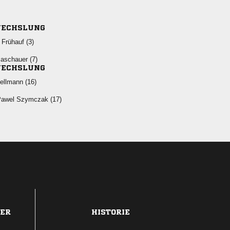
ECHSLUNG
  
 
ECHSLUNG
 
  
DER
HISTORIE