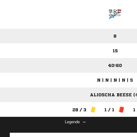
8
15
40:60
N | N | N | N | S
ALIOSCHA BEESE (
28 / 3
1 / 1
1
Legende