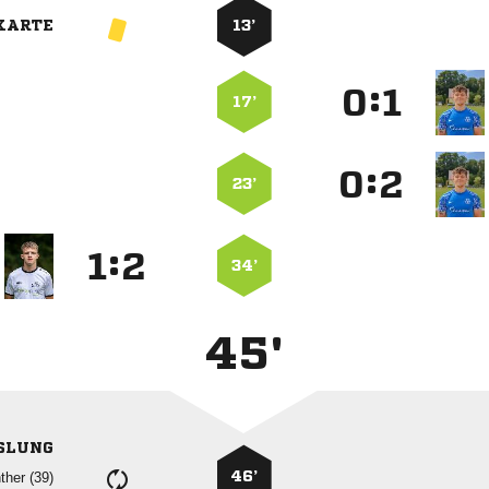
KARTE
13’
:


17’
:


23’
:


34’
45'
SLUNG
46’
 