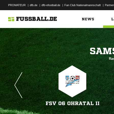
PROMATEUR
|
dfb.de
|
dfb-efootball.de
|
Fan Club Nationalmannschaft
|
Partner
FUSSBALL.DE
NEWS
L

Ras
FSV 06 OHRATAL II