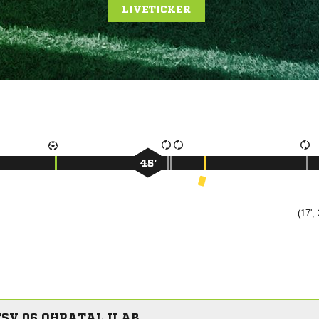
LIVETICKER
45’
(17',
SV 06 OHRATAL II AB