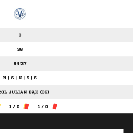
3
36
84:37
N | S | N | S | S
OL JULIAN BĄK (36)
1 / 0
1 / 0