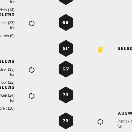
für
 
SLUNG
46’
 
für
 
51’
GELB
SLUNG
65’
 
für
 
SLUNG
78’
  
für
 
AUSW
79’
 
für