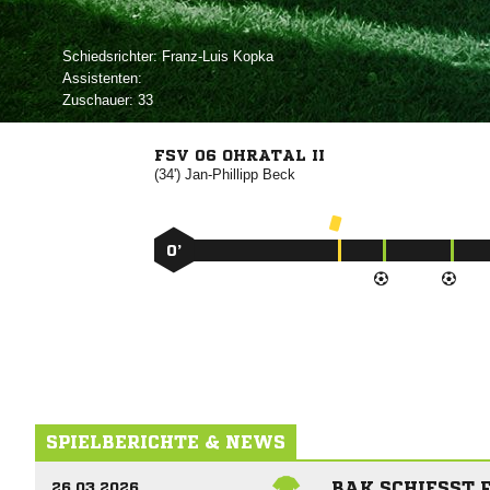
Schiedsrichter:
 
Assistenten:
Zuschauer:
33
FSV 06 OHRATAL II
(34')


0’
SPIELBERICHTE & NEWS
BĄK SCHIESST F
26.03.2026