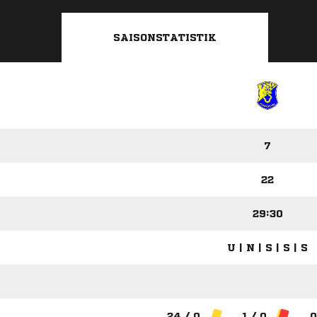
SAISONSTATISTIK
7
22
29:30
U | N | S | S | S
24 / 0
1 / 0
0