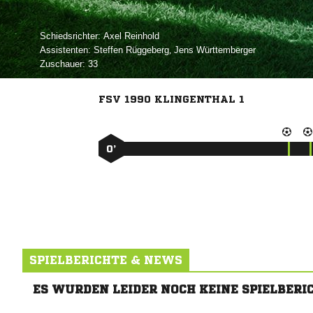
Schiedsrichter:
 
Assistenten:
 
,  
Zuschauer:
33
FSV 1990 KLINGENTHAL 1
0’
SPIELBERICHTE & NEWS
ES WURDEN LEIDER NOCH KEINE SPIELBERI