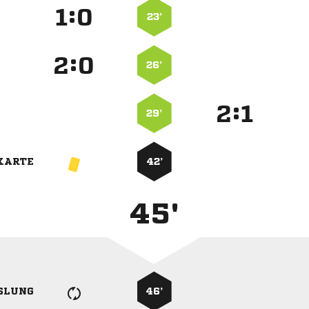
:


23’
:


26’
:


29’
KARTE
42’
45'
SLUNG
46’