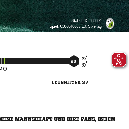
Staffel-ID:
636604
Spiel:
636604066 / 10. Spieltag

90’

LEUBNITZER SV
 DEINE MANNSCHAFT UND IHRE FANS, INDEM