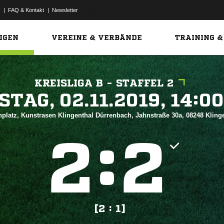
|
FAQ & Kontakt
|
Newsletter
Link
IGEN
VEREINE & VERBÄNDE
TRAINING &
KREISLIGA B - STAFFEL 2
 


platz, Kunstrasen Klingenthal Dürrenbach, Jahnstraße 30a, 08248 Kling
:


[2 : 1]