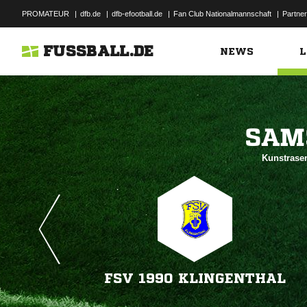
PROMATEUR
|
dfb.de
|
dfb-efootball.de
|
Fan Club Nationalmannschaft
|
Partner
FUSSBALL.DE
NEWS
L

Kunstrasen
FSV 1990 KLINGENTHAL