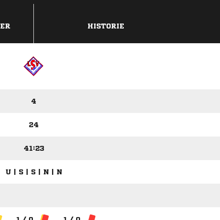
DER
HISTORIE
4
24
41:23
U | S | S | N | N
1 / 0
1 / 0