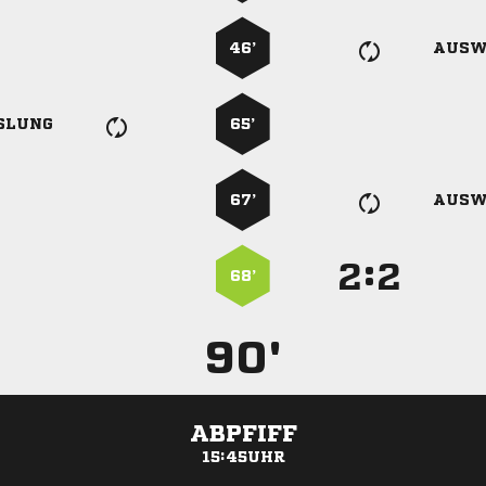
46’
AUSW
SLUNG
65’
67’
AUSW
:


68’
90'
ABPFIFF
15:45UHR