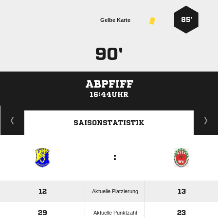
85’
Gelbe Karte
90'
ABPFIFF
16:44UHR
ANZEIGE
SAISONSTATISTIK
:
12
13
Aktuelle Platzierung
29
23
Aktuelle Punktzahl