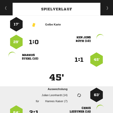
SPIELVERLAUF
17’
Gelbe Karte
 
:


 
29’

:


 
45’
45'
Auswechslung
63’
  
für
  

:


 
64’