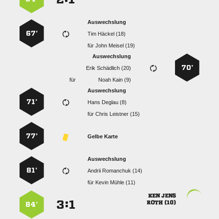
Auswechslung
67’
  
für
  
Auswechslung
70’
  
für
  
Auswechslung
71’
  
für
  
77’
Gelbe Karte
Auswechslung
81’
  
für
  
 
:


 
84’