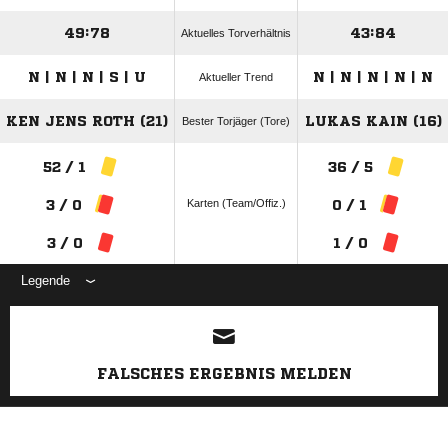
49:78
43:84
Aktuelles Torverhältnis
N | N | N | S | U
N | N | N | N | N
Aktueller Trend
KEN JENS ROTH (21)
LUKAS KAIN (16)
Bester Torjäger (Tore)
52 / 1
36 / 5
Karten (Team/Offiz.)
3 / 0
0 / 1
3 / 0
1 / 0
Legende
ANZEIGE
FALSCHES ERGEBNIS MELDEN