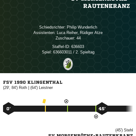
RAUTENKRANZ
Schiedsrichter:
 
Assistenten:
 
,  
Zuschauer:
44
Staffel-ID:
636603
Spiel:
636603011 / 2. Spieltag
FSV 1990 KLINGENTHAL
(29', 84')

| (64')

0’
45’
(45')

SV MORGENRÖTHE-RAUTENKRANZ