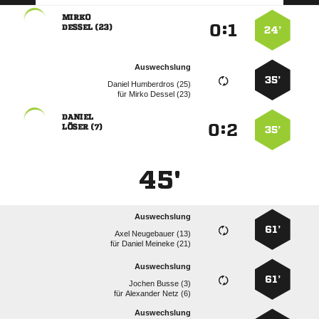

:


 
24’
Auswechslung
35’
  
für
  

:


 
35’
45'
Auswechslung
61’
  
für
  
Auswechslung
61’
  
für
  
Auswechslung