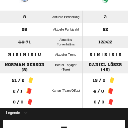
8
2
Aktuelle Platzierung
26
52
Aktuelle Punktzahl
Aktuelles
44:71
122:22
Torverhältnis
N | S | N | S | U
S | N | S | S | S
Aktueller Trend
NORMAN GERSON
DANIEL LÖSER
Bester Torjäger
(8)
(Tore)
(45)
21 / 2
19 / 0
Karten (Team/Offiz.)
2 / 1
4 / 0
0 / 0
0 / 0
Legende
ANZEIGE