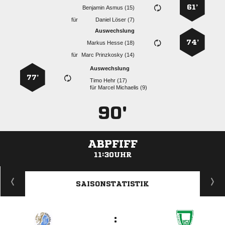
61’
  
für
  
Auswechslung
74’
  
für
  
Auswechslung
77’
  
für
  
90'
ABPFIFF
11:30UHR
ANZEIGE
SAISONSTATISTIK
: