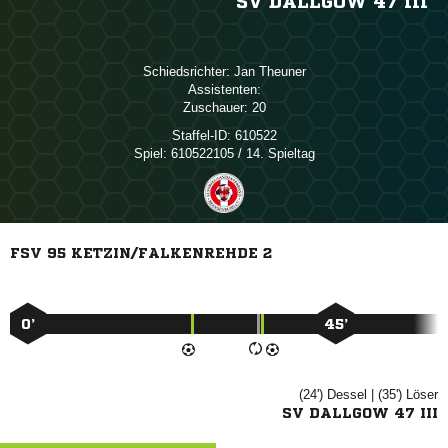
SV DALLGOW 47 III
Schiedsrichter:
 
Assistenten:
Zuschauer:
20
Staffel-ID:
610522
Spiel:
610522105 / 14. Spieltag
FSV 95 KETZIN/FALKENREHDE 2
0’
45’
(24')

| (35')

SV DALLGOW 47 III