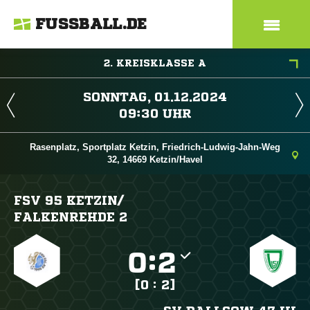
FUSSBALL.DE
2. KREISKLASSE A
 
 
Rasenplatz, Sportplatz Ketzin, Friedrich-Ludwig-Jahn-Weg
32, 14669 Ketzin/Havel
FSV 95 KETZIN/​
FALKENREHDE 2

:

[0 : 2]