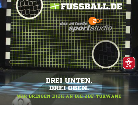
DREI UNTEN.
DREI OBEN.
WIR BRINGEN DICH AN DIE ZDF-TORWAND