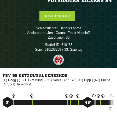
POTSDAMER KICKERS 94
LIVETICKER
Schiedsrichter:
 
Assistenten:
 
,  
Zuschauer:
80
Staffel-ID:
610138
Spiel:
610138289 / 33. Spieltag
FSV 95 KETZIN/FALKENREHDE
(1')

| (13' ET)

| (35')

| (37', 78', 90')

| (42')

|
(46', 50')

0’
45’