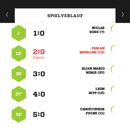
SPIELVERLAUF

:


 
1’

:


 
13’
Eigentor
 
:


 
35’

:


 
37’

:


 
42’