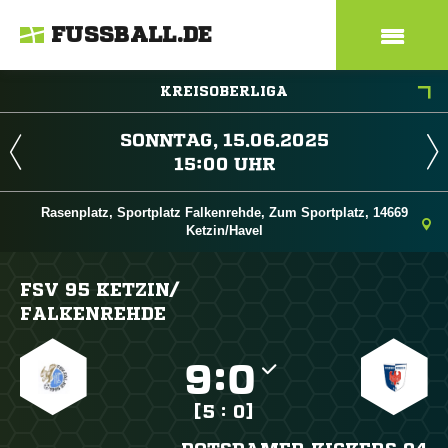
FUSSBALL.DE
KREISOBERLIGA
 
 
Rasenplatz, Sportplatz Falkenrehde, Zum Sportplatz, 14669
Ketzin/Havel
FSV 95 KETZIN/​
FALKENREHDE

:

[5 : 0]