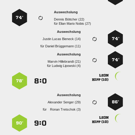
Auswechslung
74’
  
für
   
Auswechslung
74’
   
für
  
Auswechslung
74’
  
für
  

:


 
78’
Auswechslung
86’
  
für
  

:


 
90’