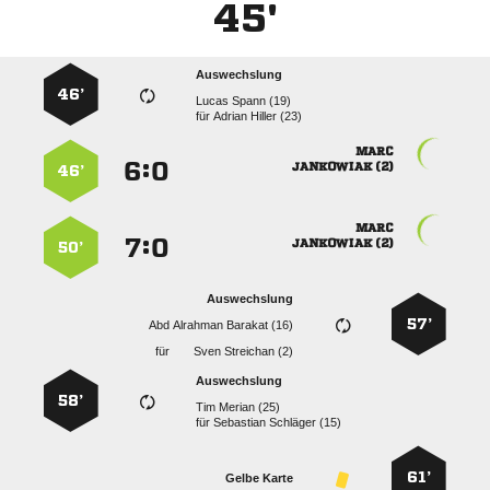
45'
Auswechslung
46’
  
für
  

:


 
46’

:


 
50’
Auswechslung
57’
   
für
  
Auswechslung
58’
  
für
  
61’
Gelbe Karte