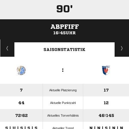
90'
ABPFIFF
16:45UHR
ANZEIGE
SAISONSTATISTIK
:
7
17
Aktuelle Platzierung
44
12
Aktuelle Punktzahl
72:62
46:145
Aktuelles Torverhältnis
S | U | S | S | S
N | N | S | N | N
Aktueller Trend