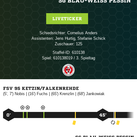
SG BLAU-WEISS PESSIN
LIVETICKER
Schiedsrichter:
 
Assistenten:
 
,  
Zuschauer:
125
Staffel-ID:
610138
Spiel:
610138019 / 3. Spieltag
FSV 95 KETZIN/FALKENREHDE
(5', 7')

| (16')

| (65')

| (68')

0’
45’