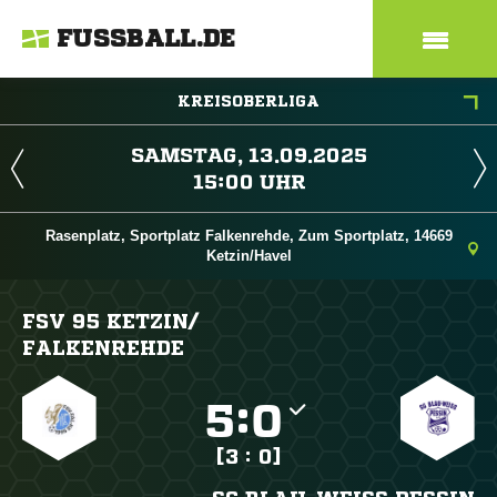
FUSSBALL.DE
KREISOBERLIGA
 
 
Rasenplatz, Sportplatz Falkenrehde, Zum Sportplatz, 14669
Ketzin/Havel
FSV 95 KETZIN/​
FALKENREHDE

:

[3 : 0]