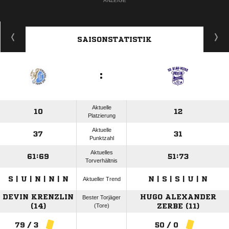
ANZEIGE
SAISONSTATISTIK
:
Aktuelle
10
12
Platzierung
Aktuelle
37
31
Punktzahl
Aktuelles
61:69
51:73
Torverhältnis
S | U | N | N | N
N | S | S | U | N
Aktueller Trend
DEVIN KRENZLIN
HUGO ALEXANDER
Bester Torjäger
(14)
(Tore)
ZERBE (11)
79 / 3
50 / 0