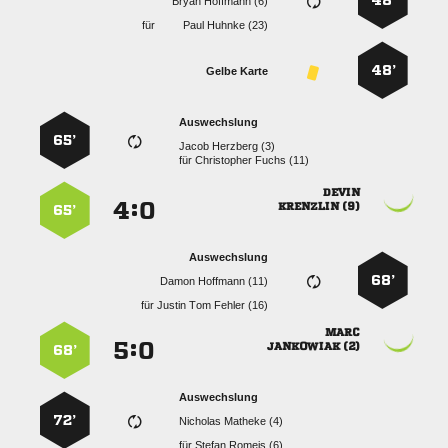
48’
  
für
  
48’
Gelbe Karte
Auswechslung
65’
  
für
  

:


 
65’
Auswechslung
68’
  
für
   

:


 
68’
Auswechslung
72’
  
für
  