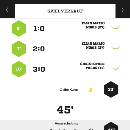
SPIELVERLAUF
 
:


 
5’
 
:


 
7’

:


 
16’
33’
Gelbe Karte
45'
Auswechslung