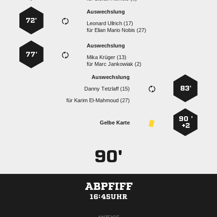
Auswechslung
72’
  
für
   
Auswechslung
77’
  
für
  
Auswechslung
83’
  
für
  
90 ’
Gelbe Karte
+2
90'
ABPFIFF
16:45UHR