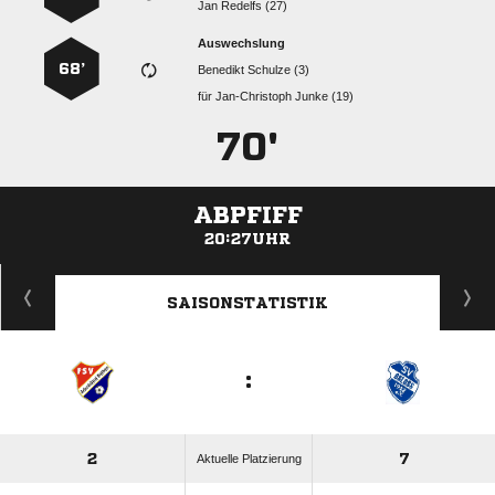
  
Auswechslung
68’
  
für
  
70'
ABPFIFF
20:27UHR
ANZEIGE
SAISONSTATISTIK
:
2
7
Aktuelle Platzierung