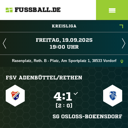
FUSSBALL.DE
KREISLIGA
 
 
Rasenplatz, Reth. B - Platz, Am Sportplatz 1, 38533 Vordorf
FSV ADENBÜTTEL/​RETHEN

:

[2 : 0]
SG OSLOSS-BOKENSDORF