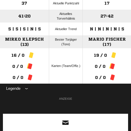
37
17
Aktuelle Punktzahl
Aktuelles
41:20
27:42
Torverhältnis
S | S | S | N | S
N | N | N | N | S
Aktueller Trend
MIRKO KLEPSCH
MARIO FISCHER
Bester Torjäger
(13)
(Tore)
(17)
16 / 0
19 / 0
Karten (Team/Offiz.)
0 / 0
0 / 0
0 / 0
0 / 0
Legende
ANZEIGE