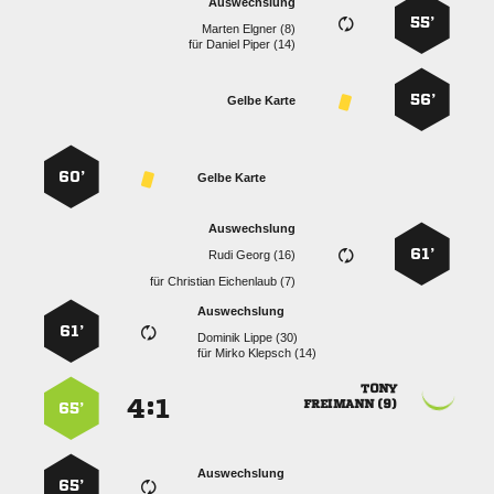
Auswechslung
55’
  
für
  
56’
Gelbe Karte
60’
Gelbe Karte
Auswechslung
61’
  
für
  
Auswechslung
61’
  
für
  

:


 
65’
Auswechslung
65’