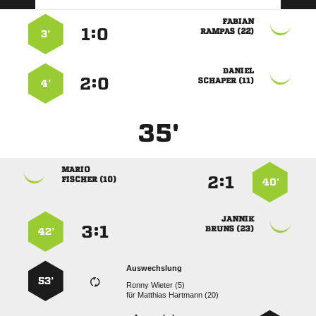

:


 
3’

:


 
4’
35'

:


 
40’

:


 
42’
Auswechslung
53’
  
für
  