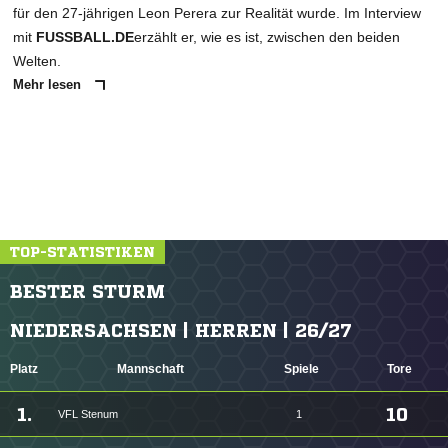
für den 27-jährigen Leon Perera zur Realität wurde. Im Interview
mit
FUSSBALL.DE
erzählt er, wie es ist, zwischen den beiden
Welten.
Mehr lesen
TOP-STATISTIKEN
BESTER STURM
NIEDERSACHSEN | HERREN | 26/27
Platz
Mannschaft
Spiele
Tore
1.
10
VFL Stenum
1