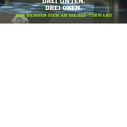
DREI UNTEN.
DREI OBEN.
WIR BRINGEN DICH AN DIE ZDF-TORWAND