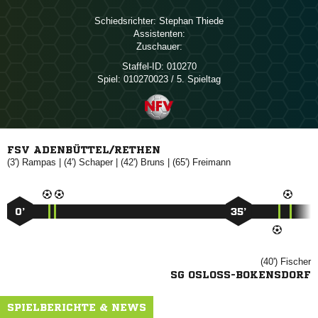
Schiedsrichter:
 
Assistenten:
Zuschauer:
Staffel-ID:
010270
Spiel:
010270023 / 5. Spieltag
FSV ADENBÜTTEL/RETHEN
(3')

| (4')

| (42')

| (65')

0’
35’
(40')

SG OSLOSS-BOKENSDORF
SPIELBERICHTE & NEWS