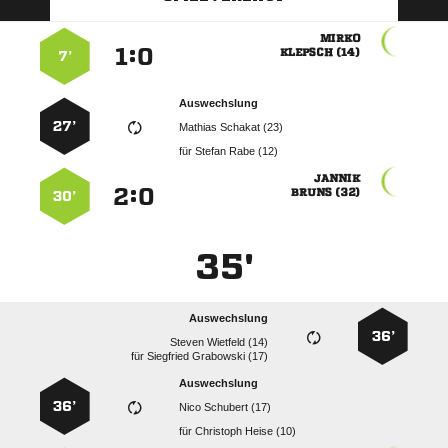

:


 
7’
Auswechslung
27’
  
für
  

:


 
30’
35'
Auswechslung
36’
  
für
  
Auswechslung
36’
  
für
  