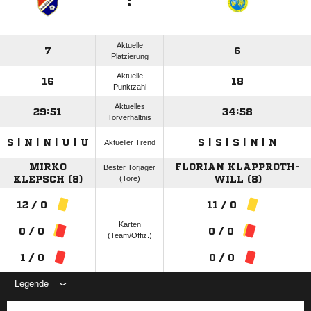
:
Aktuelle
7
6
Platzierung
Aktuelle
16
18
Punktzahl
Aktuelles
29:51
34:58
Torverhältnis
S | N | N | U | U
S | S | S | N | N
Aktueller Trend
MIRKO
FLORIAN KLAPPROTH-
Bester Torjäger
KLEPSCH (8)
(Tore)
WILL (8)
12 / 0
11 / 0
Karten
0 / 0
0 / 0
(Team/Offiz.)
1 / 0
0 / 0
Legende
ANZEIGE