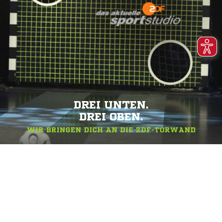
DREI UNTEN.
DREI OBEN.
WIR BRINGEN DICH AN DIE ZDF-TORWAND