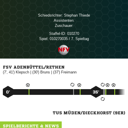
Schiedsrichter:
 
Assistenten:
Zuschauer:
Staffel-ID:
010270
Spiel:
010270035 / 7. Spieltag
FSV ADENBÜTTEL/RETHEN
(7', 41')

| (30')

| (37')

0’
35’
TUS MÜDEN/DIECKHORST (9ER)
SPIELBERICHTE & NEWS