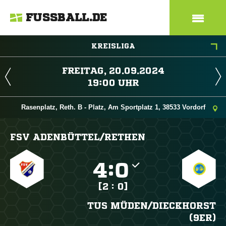
FUSSBALL.DE
KREISLIGA
 
 
Rasenplatz, Reth. B - Platz, Am Sportplatz 1, 38533 Vordorf
FSV ADENBÜTTEL/​RETHEN

:

[2 : 0]
TUS MÜDEN/​DIECKHORST
(9ER)