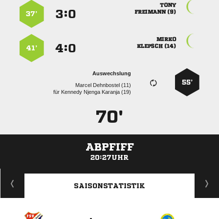

:


 
37’

:


 
41’
Auswechslung
55’
  
für
   
70'
ABPFIFF
20:27UHR
ANZEIGE
SAISONSTATISTIK