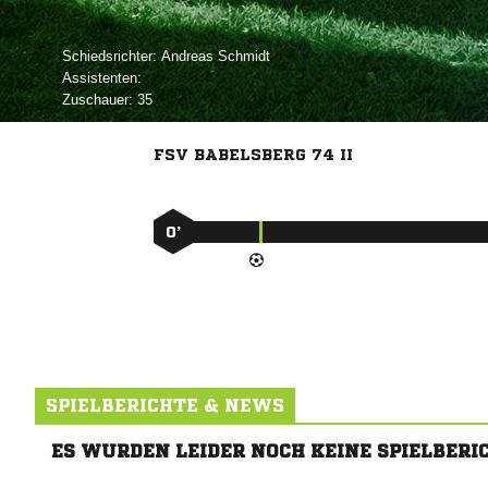
Schiedsrichter:
 
Assistenten:
Zuschauer:
35
FSV BABELSBERG 74 II
0’
SPIELBERICHTE & NEWS
ES WURDEN LEIDER NOCH KEINE SPIELBERI