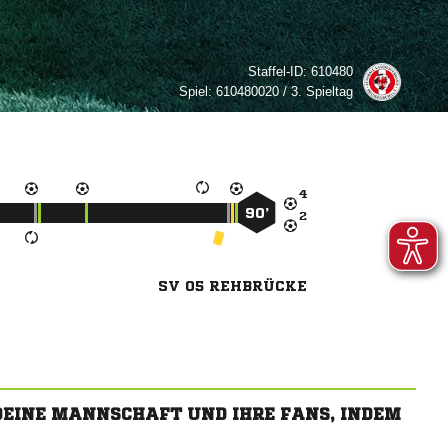
Staffel-ID:
610480
Spiel:
610480020 / 3. Spieltag

90’

SV 05 REHBRÜCKE
 DEINE MANNSCHAFT UND IHRE FANS, INDEM