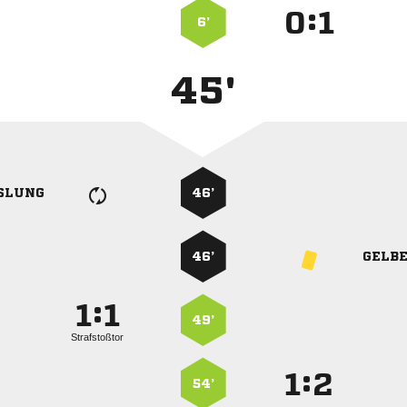
:


6’
45'
SLUNG
46’
46’
GELB
:


49’
Strafstoßtor
:


54’