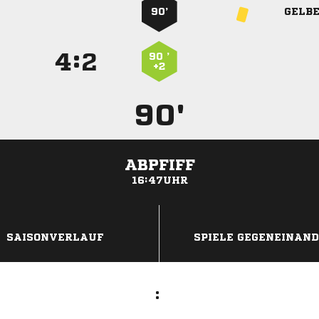
90’
GELB
:


90 ’
+2
90'
ABPFIFF
16:47UHR
ANZEIGE
SAISONVERLAUF
SPIELE GEGENEINAN
: