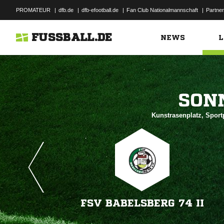
PROMATEUR
|
dfb.de
|
dfb-efootball.de
|
Fan Club Nationalmannschaft
|
Partner
FUSSBALL.DE
NEWS
L

Kunstrasenplatz, Sport
FSV BABELSBERG 74 II