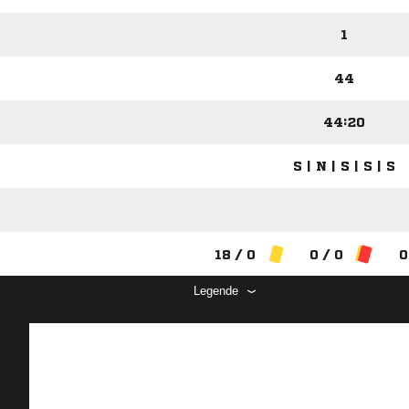
1
44
44:20
S | N | S | S | S
18 / 0
0 / 0
0
Legende