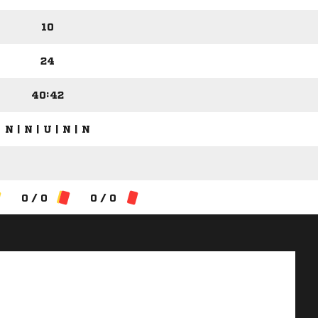
10
24
40:42
N | N | U | N | N
0 / 0
0 / 0