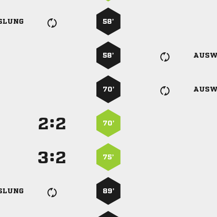
SLUNG
58’
58’
AUSW
70’
AUSW
:


70’
:


75’
SLUNG
89’