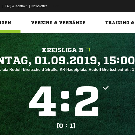
|
FAQ & Kontakt
|
Newsletter
Link
IGEN
VEREINE & VERBÄNDE
TRAINING &
KREISLIGA B
 


platz Rudolf-Breitscheid-Straße, KR-Hauptplatz, Rudolf-Breitscheid-Str.
:


[0 : 1]