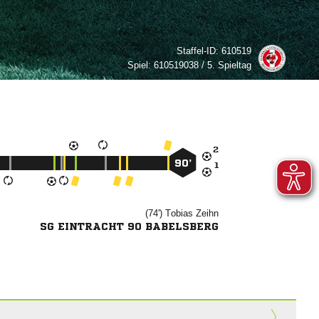
Staffel-ID:
610519
Spiel:
610519038 / 5. Spieltag

90’

(74')


SG EINTRACHT 90 BABELSBERG