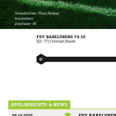
Schiedsrichter:
 
Assistenten:
Zuschauer:
40
FSV BABELSBERG 74 III
(62', 77')


0’
SPIELBERICHTE & NEWS
FSV BABELSBER
05.10.2025