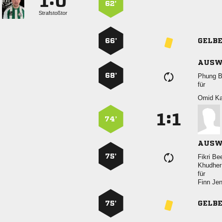
:


62’
Strafstoßtor
66’
GELB
AUSW
68’
 
für
 
:


74’
AUSW
75’
 
 
für
 
75’
GELB