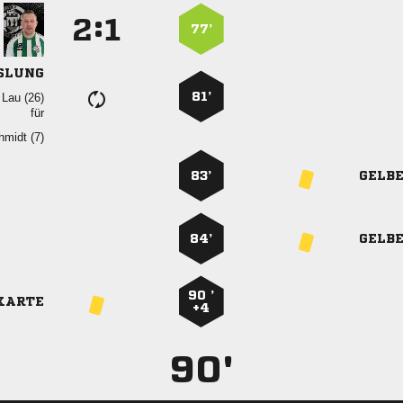
:


77’
SLUNG
81’
  
für
 
83’
GELB
84’
GELB
90 ’
KARTE
+4
90'