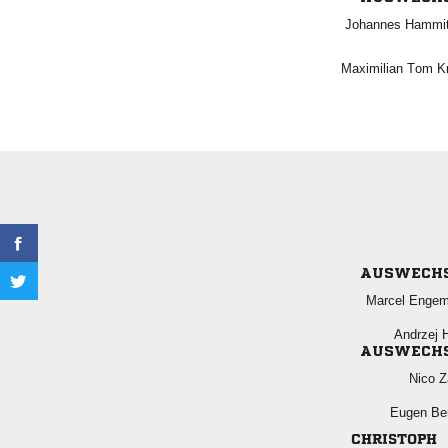
 
  
AUSWECH
 
 
AUSWECH
 
 
