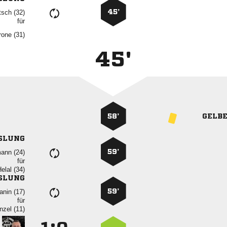
45’
 
für
 
45'
58’
GELB
SLUNG
59’
 
für
 
SLUNG
59’
 
für
 