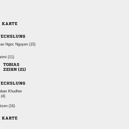
E KARTE
ECHSLUNG
   
 

 
ECHSLUNG
 

 
E KARTE