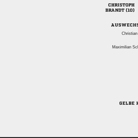

 
AUSWECH

 
GELBE 