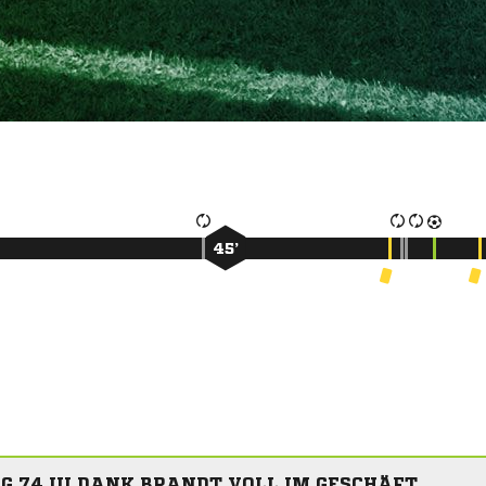
45’
G 74 III DANK BRANDT VOLL IM GESCHÄFT