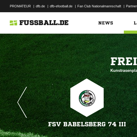
PROMATEUR
|
dfb.de
|
dfb-efootball.de
|
Fan Club Nationalmannschaft
|
Partner
FUSSBALL.DE
NEWS
L

Kunstrasenpla
FSV BABELSBERG 74 III