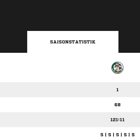
SAISONSTATISTIK
1
68
121:11
S | S | S | S | S