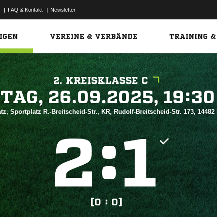
|
FAQ & Kontakt
|
Newsletter
Link
IGEN
VEREINE & VERBÄNDE
TRAINING &
2. KREISKLASSE C
 


tz, Sportplatz R.-Breitscheid-Str., KR, Rudolf-Breitscheid-Str. 173, 144
:


[0 : 0]