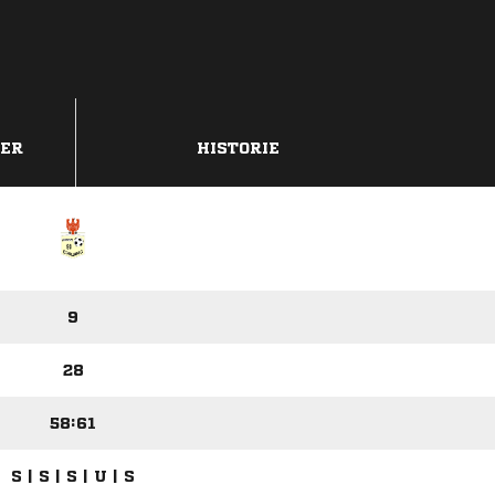
DER
HISTORIE
9
28
58:61
S | S | S | U | S