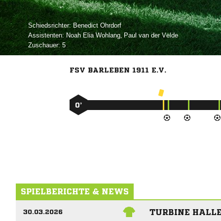
Schiedsrichter:
 
Assistenten:
  
,    
Zuschauer:
5
FSV BARLEBEN 1911 E.V.
0’
SPIELBERICHTE & NEWS
TURBINE HALLE
30.03.2026