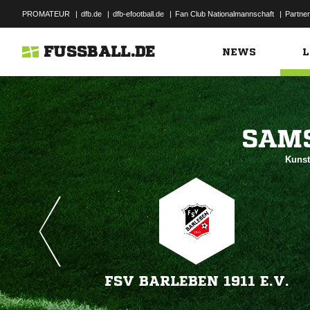
PROMATEUR
|
dfb.de
|
dfb-efootball.de
|
Fan Club Nationalmannschaft
|
Partner
FUSSBALL.DE
NEWS
L

Kunst
FSV BARLEBEN 1911 E.V.