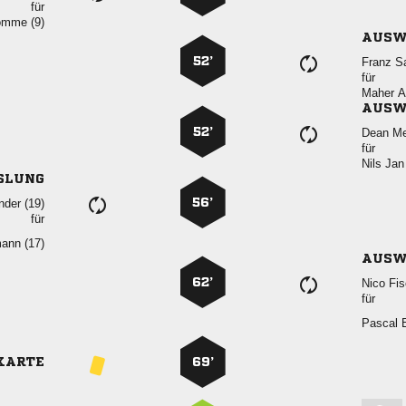
für
 
AUSW
52’
 
für
 
AUSW
52’
 
für
 
SLUNG
56’
 
für
 
AUSW
62’
 
für
 
KARTE
69’