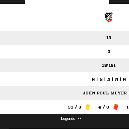
13
0
18:151
N | N | N | N | N
JOHN POUL MEYER 
39 / 0
4 / 0
1
Legende