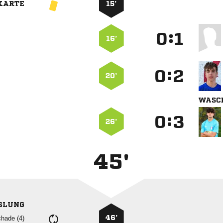
KARTE
15’
:


16’
:


20’

:


26’
45'
SLUNG
46’
 