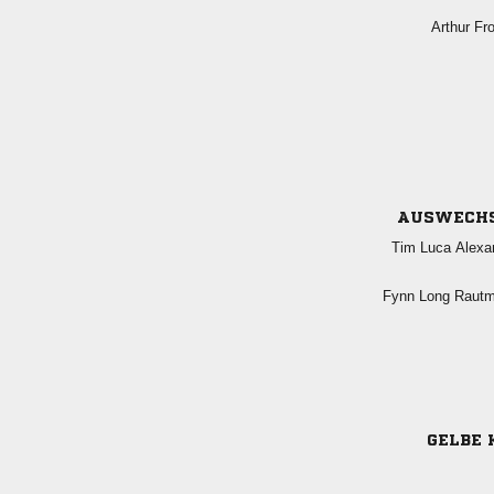
 
AUSWECH
  
  
GELBE 