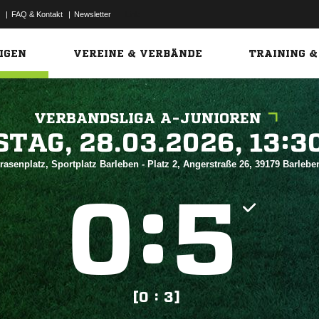
|
FAQ & Kontakt
|
Newsletter
Link
IGEN
VEREINE & VERBÄNDE
TRAINING &
VERBANDSLIGA A-JUNIOREN
 


rasenplatz, Sportplatz Barleben - Platz 2, Angerstraße 26, 39179 Barleb
:


[0 : 3]