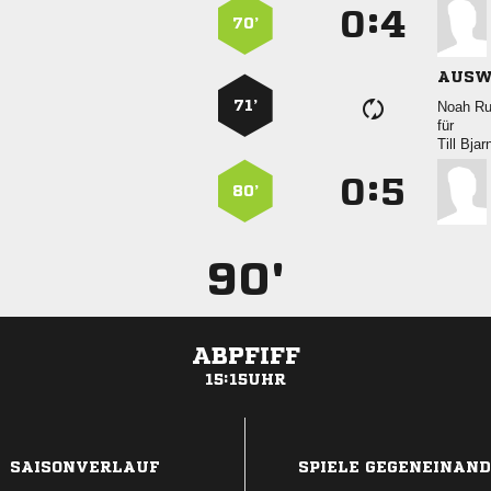
:


70’
AUSW
71’
 
für
 
:


80’
90'
ABPFIFF
15:15UHR
ANZEIGE
SAISONVERLAUF
SPIELE GEGENEINAN