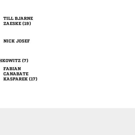
 
 
 
 


 