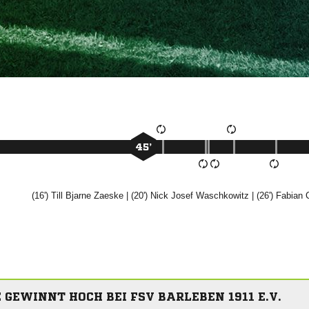
45’
(16')
 

| (20')
 

| (26')

 GEWINNT HOCH BEI FSV BARLEBEN 1911 E.V.