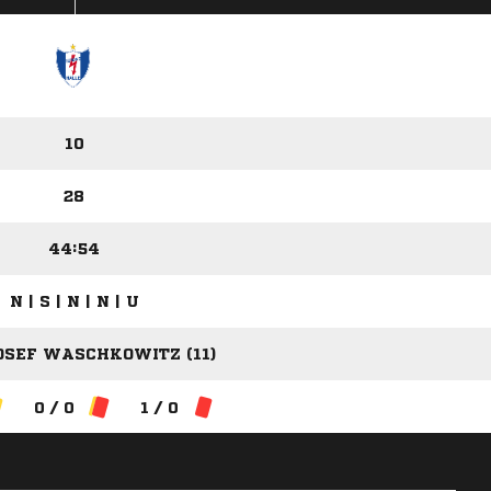
10
28
44:54
N | S | N | N | U
OSEF WASCHKOWITZ (11)
0 / 0
1 / 0