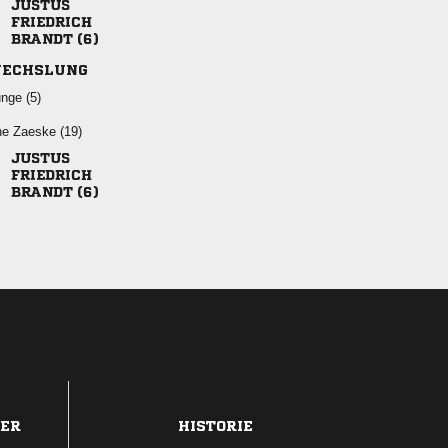


 
ECHSLUNG
 
  


 
DER
HISTORIE