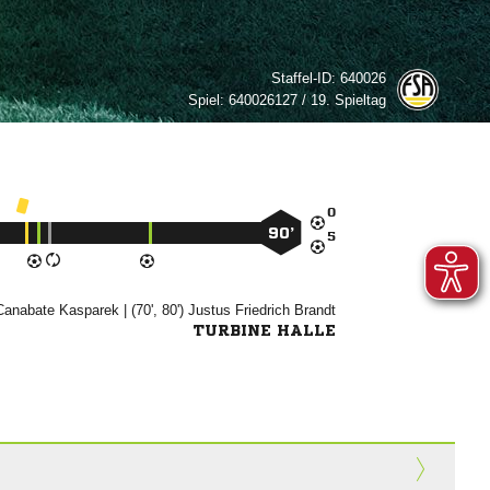
Staffel-ID:
640026
Spiel:
640026127 / 19. Spieltag

90’

 
| (70', 80')
 

TURBINE HALLE