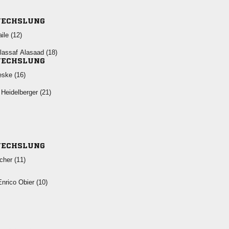
ECHSLUNG
 
  
ECHSLUNG
 
  
ECHSLUNG
 
  