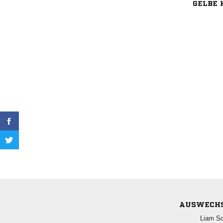
GELBE 
AUSWECH
 