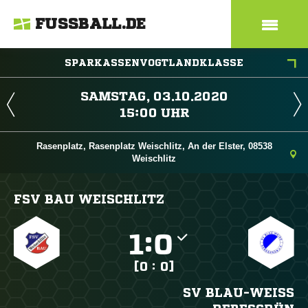
FUSSBALL.DE
SPARKASSENVOGTLANDKLASSE
 
 
Rasenplatz, Rasenplatz Weischlitz, An der Elster, 08538
Weischlitz
FSV BAU WEISCHLITZ

:

[0 : 0]
SV BLAU-WEISS R