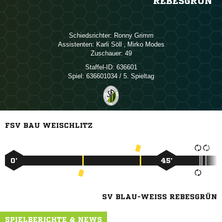
EBESGRÜN
Schiedsrichter:
 
Assistenten:
 
,  
Zuschauer:
49
Staffel-ID:
636601
Spiel:
636601034 / 5. Spieltag
FSV BAU WEISCHLITZ
0’
45’
SV BLAU-WEISS REBESGRÜN
SPIELBERICHTE & NEWS