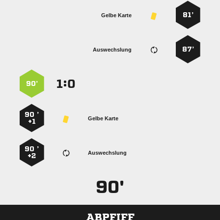
81’
Gelbe Karte
87’
Auswechslung
:


90’
90 ’
Gelbe Karte
+1
90 ’
Auswechslung
+2
90'
ABPFIFF