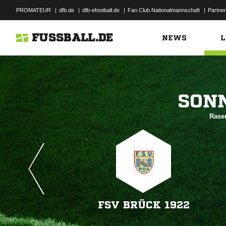
PROMATEUR
|
dfb.de
|
dfb-efootball.de
|
Fan Club Nationalmannschaft
|
Partner
FUSSBALL.DE
NEWS
L

Rasen
FSV BRÜCK 1922