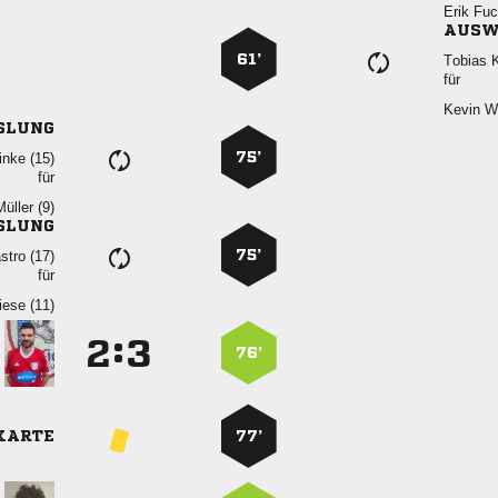
 
AUSW
61’
 
für
 
SLUNG
75’
 
für
 
SLUNG
75’
 
für
 
:


76’
KARTE
77’