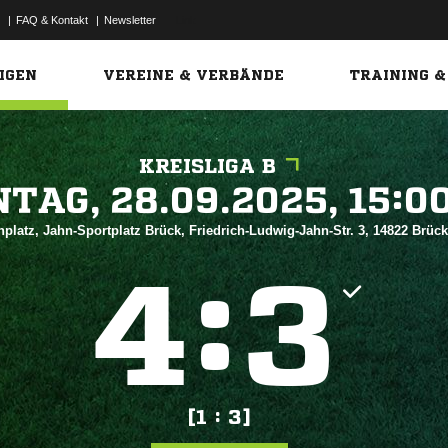
|
FAQ & Kontakt
|
Newsletter
Link
IGEN
VEREINE & VERBÄNDE
TRAINING &
KREISLIGA B
 


platz, Jahn-Sportplatz Brück, Friedrich-Ludwig-Jahn-Str. 3, 14822 Brüc
:


[1 : 3]