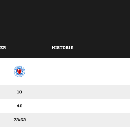
DER
HISTORIE
10
40
73:62