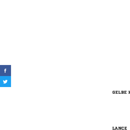
GELBE 
