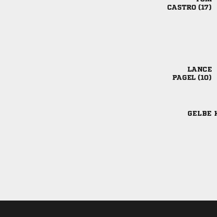
 

 
GELBE 