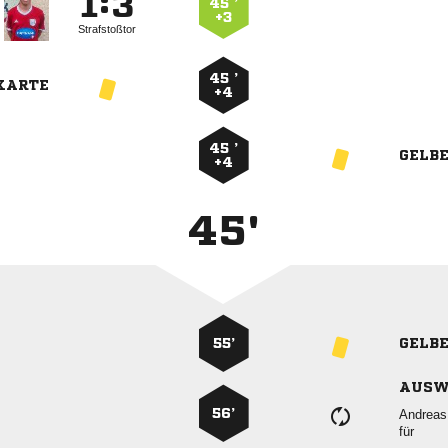
:


45 ’
+3
Strafstoßtor
45 ’
KARTE
+4
45 ’
GELB
+4
45'
55’
GELB
AUSW
56’

für