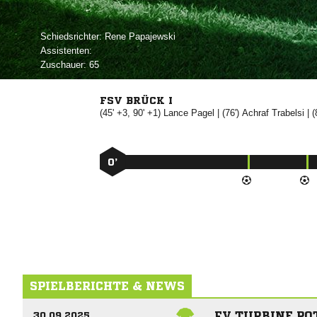
Schiedsrichter:
 
Assistenten:
Zuschauer:
65
FSV BRÜCK I
(45' +3, 90' +1)


| (76')


| (
0’
SPIELBERICHTE & NEWS
FV TURBINE PO
30.09.2025