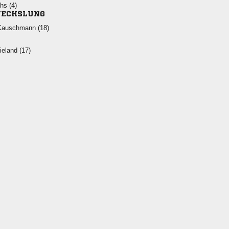
 
ECHSLUNG
 
 