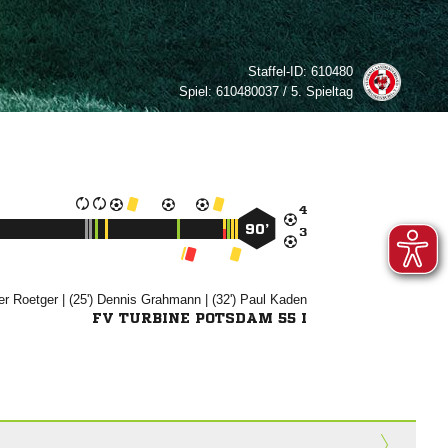
Staffel-ID:
610480
Spiel:
610480037 / 5. Spieltag

90’



| (25')


| (32')


FV TURBINE POTSDAM 55 I