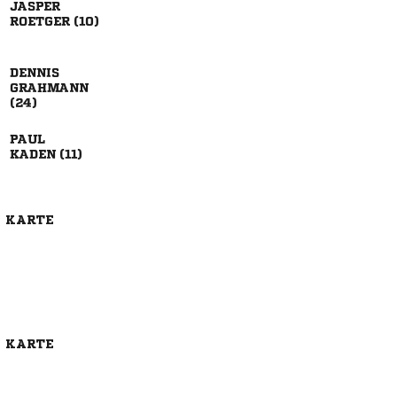

 




 
E KARTE
E KARTE