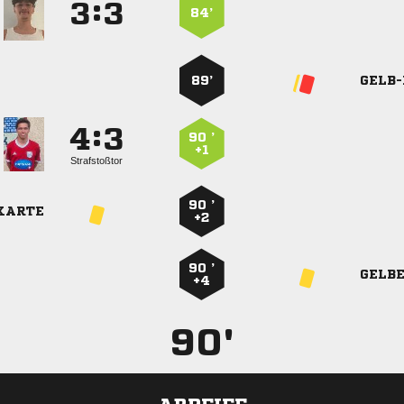
:


84’
89’
GELB
:


90 ’
+1
Strafstoßtor
90 ’
KARTE
+2
90 ’
GELB
+4
90'