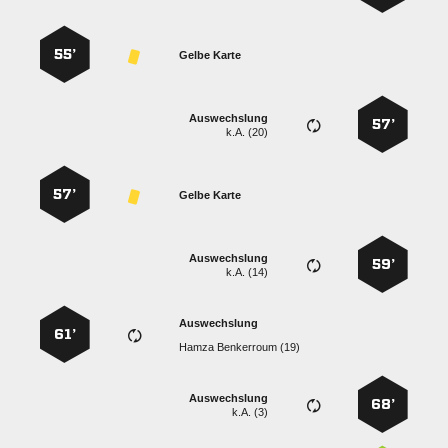
55’
Gelbe Karte
Auswechslung
57’
k.A. (20)
57’
Gelbe Karte
Auswechslung
59’
k.A. (14)
Auswechslung
61’
  
Auswechslung
68’
k.A. (3)