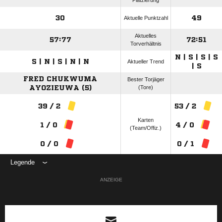
Platzierung
30
49
Aktuelle Punktzahl
Aktuelles
57:77
72:51
Torverhältnis
N | S | S | S
S | N | S | N | N
Aktueller Trend
| S
FRED CHUKWUMA
Bester Torjäger
AYOZIEUWA (5)
(Tore)
39 / 2
53 / 2
Karten
1 / 0
4 / 0
(Team/Offiz.)
0 / 0
0 / 1
Legende
ANZEIGE