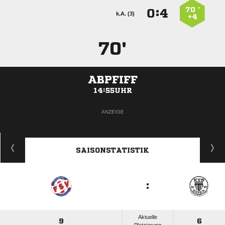
70 ’
:


k.A. (3)
+4
70'
ABPFIFF
14:55UHR
ANZEIGE
SAISONSTATISTIK
:
Aktuelle
9
6