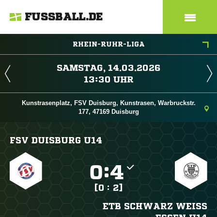
FUSSBALL.DE
RHEIN-RUHR-LIGA
 
 
Kunstrasenplatz, FSV Duisburg, Kunstrasen, Warbruckstr.
177, 47169 Duisburg
FSV DUISBURG U14

:

[0 : 2]
ETB SCHWARZ WEISS E