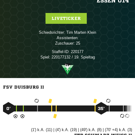
SSEN U14
LIVETICKER
Schiedsrichter:
  
Assistenten:
Zuschauer:
25
Staffel-ID:
220177
Spiel:
220177132 / 19. Spieltag
FSV DUISBURG II
0’
35’
(1') k.A. (11) | (4') k.A. (19) | (49') k.A. (8) | (70' +4) k.A. (3)