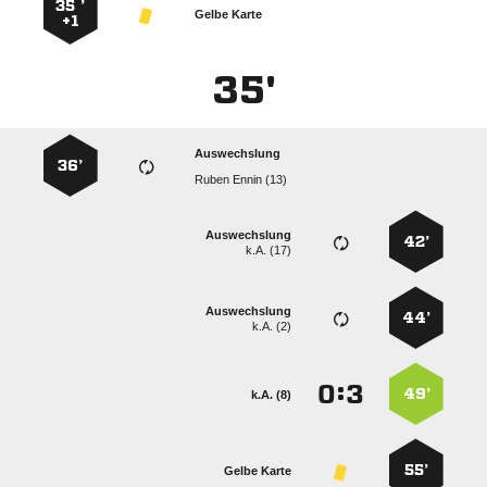
35 ’
Gelbe Karte
+1
35'
Auswechslung
36’
  
Auswechslung
42’
k.A. (17)
Auswechslung
44’
k.A. (2)
:


49’
k.A. (8)
55’
Gelbe Karte