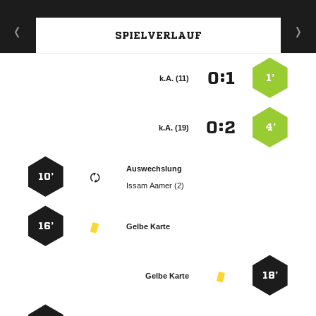
SPIELVERLAUF
:


1’
k.A. (11)
:


4’
k.A. (19)
Auswechslung
10’
  
16’
Gelbe Karte
18’
Gelbe Karte