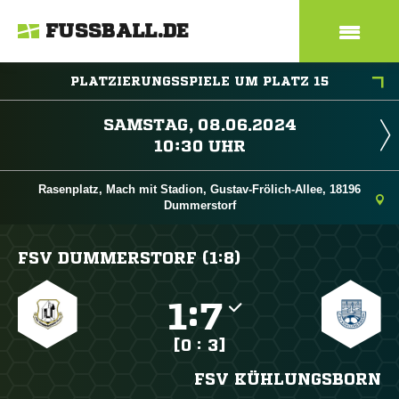
FUSSBALL.DE
PLATZIERUNGSSPIELE UM PLATZ 15
 
 
Rasenplatz, Mach mit Stadion, Gustav-Frölich-Allee, 18196
Dummerstorf
FSV DUMMERSTORF (1:8)

:

[0 : 3]
FSV KÜHLUNGSBORN