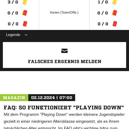
3 / 0
1 / 0
Karten (Team/Offiz.)
0 / 0
0 / 0
0 / 0
0 / 0
Legende
ANZEIGE
FALSCHES ERGEBNIS MELDEN
MAGAZIN
02.12.2024 | 07:00
FAQ: SO FUNKTIONIERT "PLAYING DOWN"
Mit dem Programm "Playing Down" werden kleinere Jugendspieler
gezielt in einer niedrigeren Altersklasse eingesetzt, als es ihrem
tatsächlichen Alter entspricht. Im FAQ gibt's wichtige Infos zum