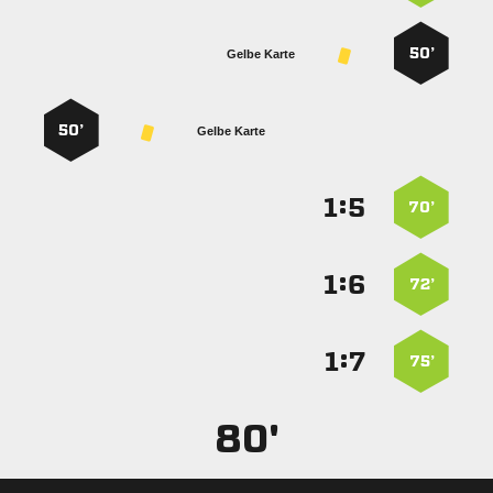
50’
Gelbe Karte
50’
Gelbe Karte
:


70’
:


72’
:


75’
80'