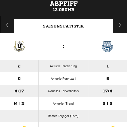
ABPFIFF
12:05UHR
ANZEIGE
SAISONSTATISTIK
:
2
1
Aktuelle Platzierung
0
6
Aktuelle Punktzahl
4:17
17:4
Aktuelles Torverhältnis
N | N
S | S
Aktueller Trend
Bester Torjäger (Tore)