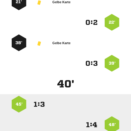
21’
Gelbe Karte
:


22’
38’
Gelbe Karte
:


39’
40'
:


45’
:


48’