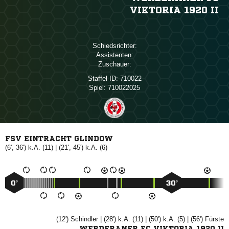
VIKTORIA 1920 II
Schiedsrichter:
Assistenten:
Zuschauer:
Staffel-ID:
710022
Spiel:
710022025
FSV EINTRACHT GLINDOW
(6', 36') k.A. (11) | (21', 45') k.A. (6)
0’
30’
(12')

| (28') k.A. (11) | (50') k.A. (5) | (56')

WERDERANER FC VIKTORIA 1920 II