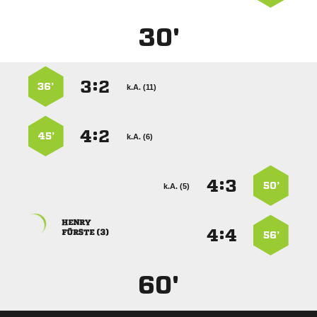
30'
:


36’
k.A. (11)
:


45’
k.A. (6)
:


50’
k.A. (5)

:


 
56’
60'