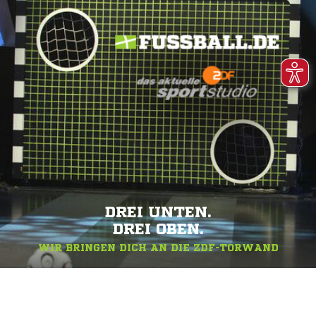
DREI UNTEN.
DREI OBEN.
WIR BRINGEN DICH AN DIE ZDF-TORWAND