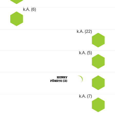
k.A. (6)
k.A. (22)
k.A. (5)

 
k.A. (7)