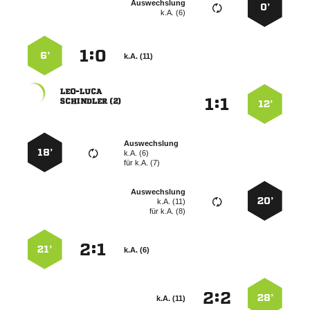
Auswechslung
0’
k.A. (6)
:


6’
k.A. (11)

:


 
12’
Auswechslung
18’
k.A. (6)
für
k.A. (7)
Auswechslung
20’
k.A. (11)
für
k.A. (8)
:


21’
k.A. (6)
:


28’
k.A. (11)