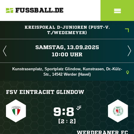
FUSSBALL.DE
KREISPOKAL D-JUNIOREN (PUST-V.
T./WEDEMEYER)
 
 
Kunstrasenplatz, Sportplatz Glindow, Kunstrasen, Dr.-Külz-
Str., 14542 Werder (Havel)
FSV EINTRACHT GLINDOW
nE

:

[2 : 2]
WERDERANER FC