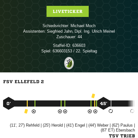
LIVETICKER
Schiedsrichter:
 
Assistenten:
 
,    
Zuschauer:
44
Staffel-ID:
636603
Spiel:
636603153 / 22. Spieltag
FSV ELLEFELD 2
0’
45’
(11', 27')

| (25')

| (41')

| (44')

| (62')

|
(87' ET)

TSV TRIEB