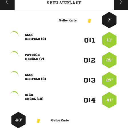
SPIELVERLAUF
7’
Gelbe Karte

:


 
11’

:


 
25’

:


 
27’

:


 
41’
43’
Gelbe Karte