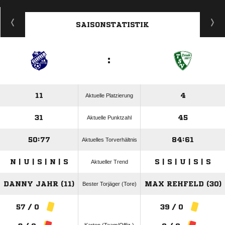
SAISONSTATISTIK
:
11
4
Aktuelle Platzierung
31
45
Aktuelle Punktzahl
50:77
84:61
Aktuelles Torverhältnis
N | U | S | N | S
S | S | U | S | S
Aktueller Trend
DANNY JAHR (11)
MAX REHFELD (30)
Bester Torjäger (Tore)
57 / 0
39 / 0