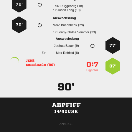
70’
  
für
  
Auswechslung
70’
  
für
  
Auswechslung
77’
  
für
  

:


 
87’
Eigentor
90'
ABPFIFF
14:40UHR
ANZEIGE