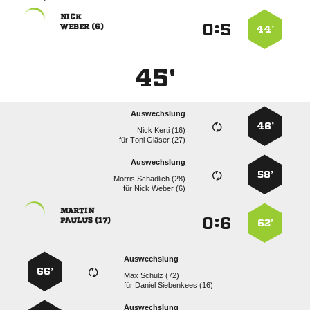

:


 
44’
45'
Auswechslung
46’
  
für
  
Auswechslung
58’
  
für
  

:


 
62’
Auswechslung
66’
  
für
  
Auswechslung