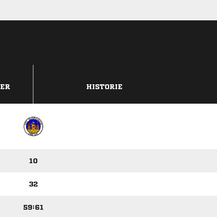
DER
HISTORIE
10
32
59:61