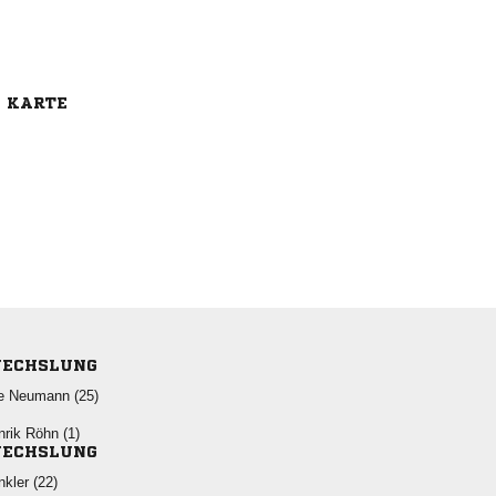
E KARTE
ECHSLUNG
  
  
ECHSLUNG
 