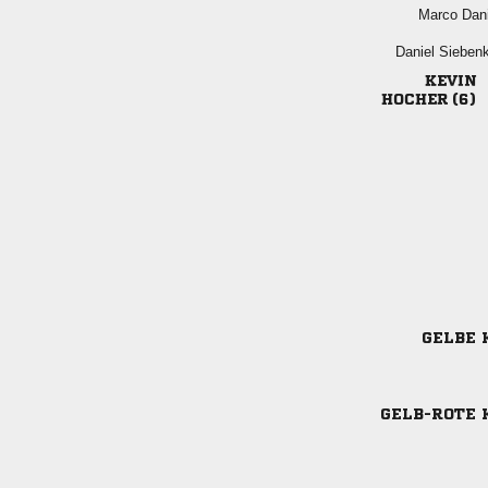
 
 

 
GELBE 
GELB-ROTE 