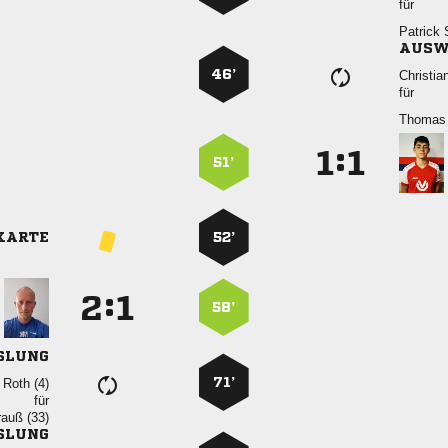
für
 
AUSW
46’

für
 
:


51’
KARTE
52’
:


58’
SLUNG
71’
  
für
 
SLUNG