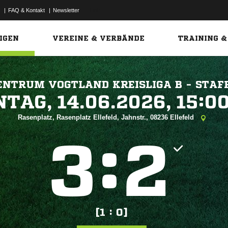
|
FAQ & Kontakt
|
Newsletter
Link
IGEN
VEREINE & VERBÄNDE
TRAINING &
ENTRUM VOGTLAND KREISLIGA B - STAFF
 


Rasenplatz, Rasenplatz Ellefeld, Jahnstr., 08236 Ellefeld
:


[1 : 0]