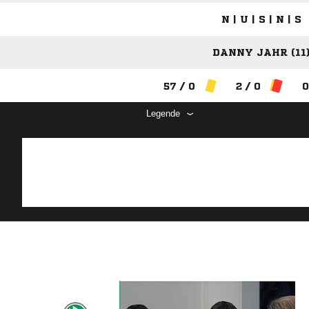
N | U | S | N | S
DANNY JAHR (11
57 / 0
2 / 0
0
Legende