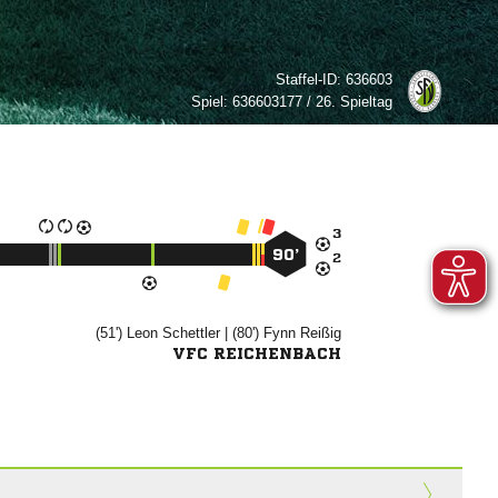
Staffel-ID:
636603
Spiel:
636603177 / 26. Spieltag

90’

(51')


| (80')


VFC REICHENBACH