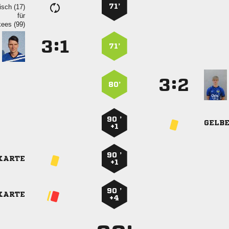
71’
 
für
 
:


71’
:


80’
90 ’
GELB
+1
90 ’
KARTE
+1
90 ’
KARTE
+4