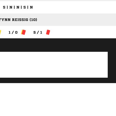
S | N | N | S | N
FYNN REISSIG (10)
1 / 0
5 / 1