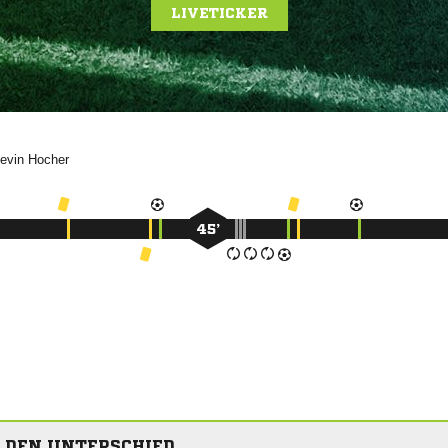
LIVETICKER


45’
 DEN UNTERSCHIED