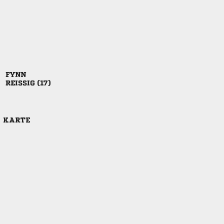

 
E KARTE