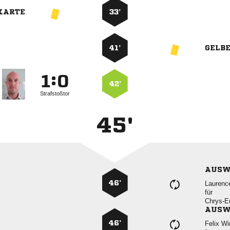
KARTE
33’
41’
GELB
:


42’
Strafstoßtor
45'
AUSW
46’

für

AUSW
46’
 