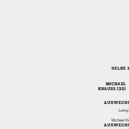
GELBE 

 
AUSWECH

 
AUSWECH