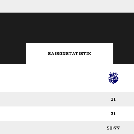
SAISONSTATISTIK
11
31
50:77