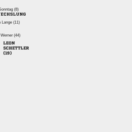
 
ECHSLUNG
  
 


