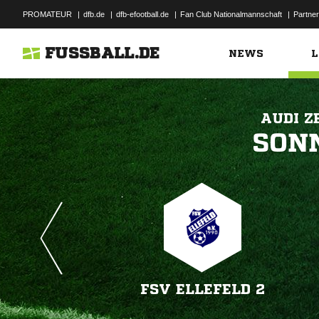
PROMATEUR
|
dfb.de
|
dfb-efootball.de
|
Fan Club Nationalmannschaft
|
Partner
FUSSBALL.DE
NEWS
L
AUDI Z

FSV ELLEFELD 2