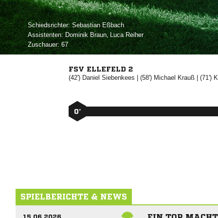
Schiedsrichter:
 
Assistenten:
 
,  
Zuschauer:
67
FSV ELLEFELD 2
(42')


| (58')


| (71')

0’
SPIELBERICHTE & NEWS
EIN TOR MACHT
15.06.2026