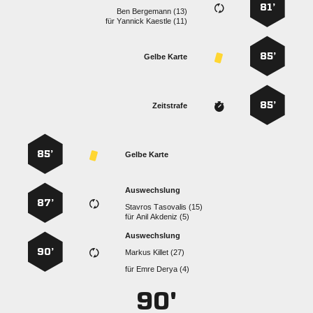
81’
  
für
  
85’
Gelbe Karte
85’
Zeitstrafe
85’
Gelbe Karte
Auswechslung
87’
  
für
  
Auswechslung
90’
  
für
  
90'