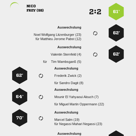

:


 
61’
Auswechslung
62’
   
für
   
Auswechslung
62’
  
für
  
Auswechslung
62’
  
für
  
Auswechslung
64’
    
für
   
Auswechslung
70’
  
für
   
Auswechslung