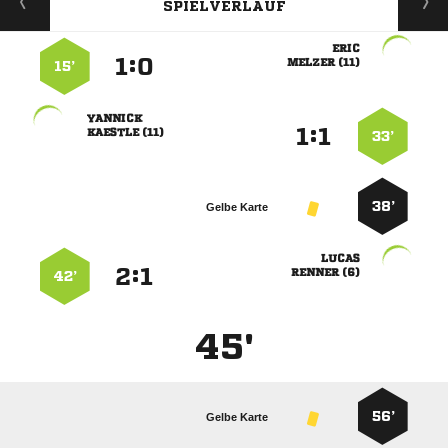
SPIELVERLAUF

:


 
15’

:


 
33’
38’
Gelbe Karte

:


 
42’
45'
56’
Gelbe Karte