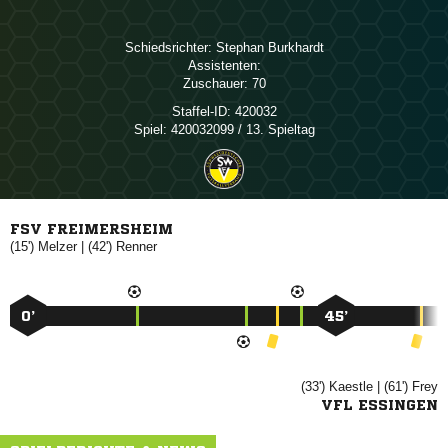
Schiedsrichter:
 
Assistenten:
Zuschauer:
70
Staffel-ID:
420032
Spiel:
420032099 / 13. Spieltag
FSV FREIMERSHEIM
(15')

| (42')

0’
45’
(33')

| (61')

VFL ESSINGEN