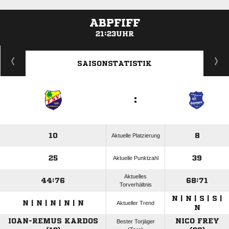
ABPFIFF
21:23UHR
ANZEIGE
SAISONSTATISTIK
:
10
8
Aktuelle Platzierung
25
39
Aktuelle Punktzahl
Aktuelles
44:76
68:71
Torverhältnis
N | N | S | S |
N | N | N | N | N
Aktueller Trend
N
IOAN-REMUS KARDOS
NICO FREY
Bester Torjäger