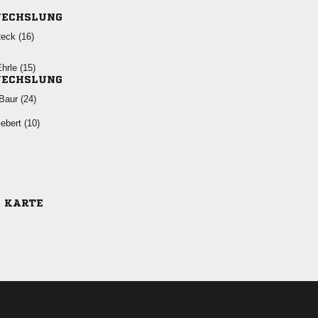
ECHSLUNG
 
 
ECHSLUNG
 
 
E KARTE