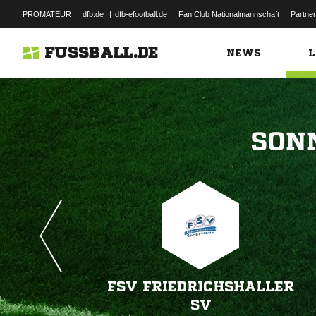
PROMATEUR
|
dfb.de
|
dfb-efootball.de
|
Fan Club Nationalmannschaft
|
Partner
FUSSBALL.DE
NEWS
L

FSV FRIEDRICHSHALLER
SV