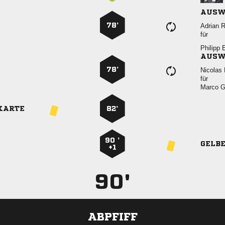
AUSW
78’
 
für
 
AUSW
78’
 
für
 
KARTE
82’
90 ’
GELB
+1
90'
ABPFIFF