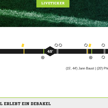
LIVETICKER
45’
(15', 44')


| (20')

L ERLEBT EIN DEBAKEL