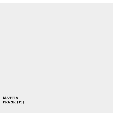

 