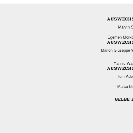
AUSWECH
 
 
AUSWECH
  
 
AUSWECH
 
 
GELBE 