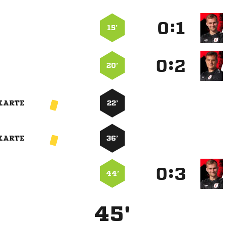
:


15’
:


20’
KARTE
22’
KARTE
36’
:


44’
45'