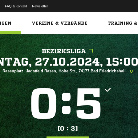
|
FAQ & Kontakt
|
Newsletter
Link
IGEN
VEREINE & VERBÄNDE
TRAINING &
BEZIRKSLIGA
 


Rasenplatz, Jagstfeld Rasen, Hohe Str., 74177 Bad Friedrichshall
:


[0 : 3]