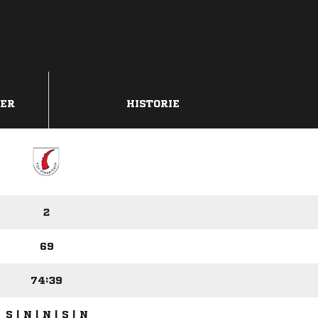
DER
HISTORIE
2
69
74:39
S | N | N | S | N