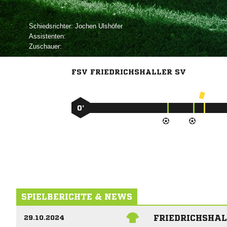
Schiedsrichter:
 
Assistenten:
Zuschauer:
FSV FRIEDRICHSHALLER SV
0’
SPIELBERICHTE & NEWS
FRIEDRICHSHAL
29.10.2024