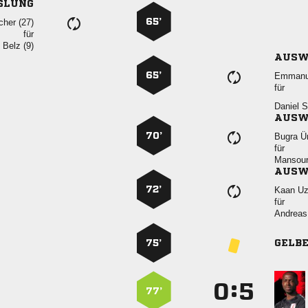
SLUNG
65’
 
für
  
AUSW
65’

für
 
AUSW
70’
 
für

AUSW
72’
 
für
 
75’
GELB
:


77’