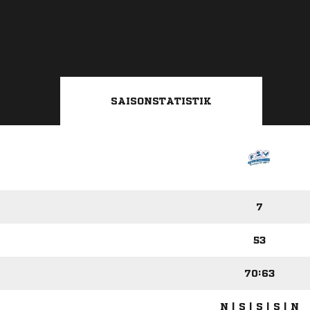
SAISONSTATISTIK
7
53
70:63
N | S | S | S | N