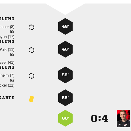
SLUNG
46’
 
für
 
SLUNG
46’
 
für
 
SLUNG
58’
 
für
 
KARTE
58’
:


60’