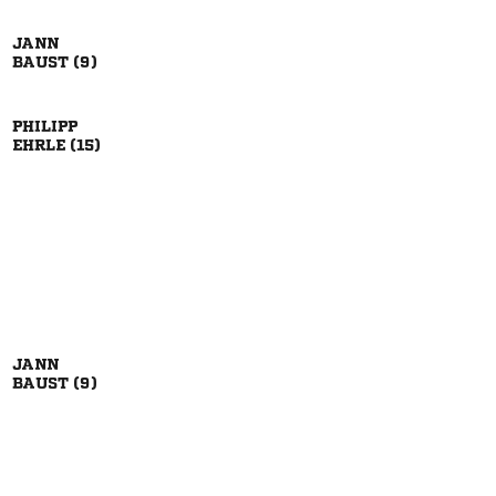

 

 

 