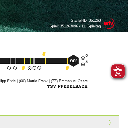
Staffel-ID:
351263
Spiel:
351263096 / 11. Spieltag

90’



| (60')


| (77')


TSV PFEDELBACH