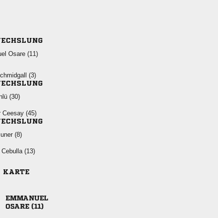
ECHSLUNG
  
 
ECHSLUNG
 
  
ECHSLUNG
 
 
E KARTE

 