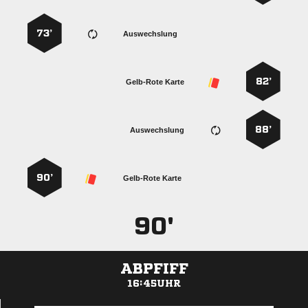
73’
Auswechslung
82’
Gelb-Rote Karte
88’
Auswechslung
90’
Gelb-Rote Karte
90'
ABPFIFF
16:45UHR
ANZEIGE