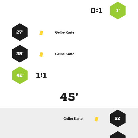
:


1’
27’
Gelbe Karte
29’
Gelbe Karte
:


42’
45'
52’
Gelbe Karte