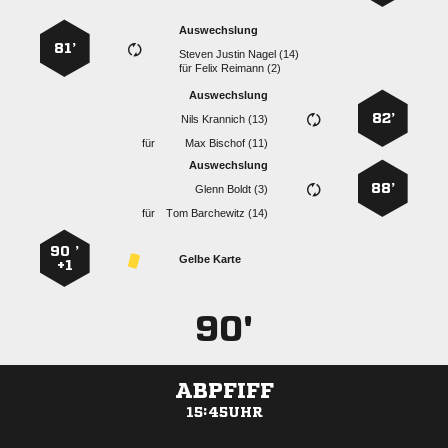
Auswechslung
81’
   
für
  
Auswechslung
82’
  
für
  
Auswechslung
88’
  
für
  
90 ’
Gelbe Karte
+1
90'
ABPFIFF
15:45UHR