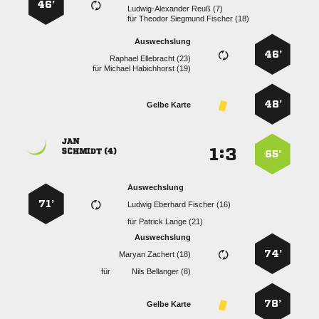
46’
  
für
   
Auswechslung
46’
  
für
  
48’
Gelbe Karte

:


 
65’
Auswechslung
71’
   
für
  
Auswechslung
74’
  
für
  
78’
Gelbe Karte