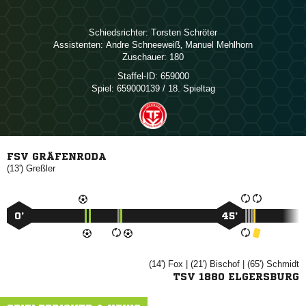
Schiedsrichter:
 
Assistenten:
 
,  
Zuschauer:
180
Staffel-ID:
659000
Spiel:
659000139 / 18. Spieltag
FSV GRÄFENRODA
(13')

0’
45’
(14')

| (21')

| (65')

TSV 1880 ELGERSBURG