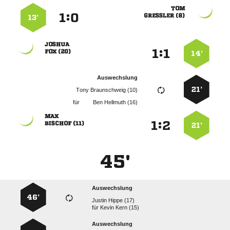

:


 
13’

:


 
14’
Auswechslung
21’
  
für
  

:


 
21’
45'
Auswechslung
46’
  
für
  
Auswechslung