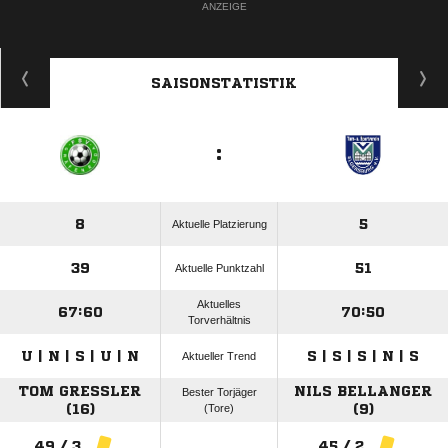
ANZEIGE
SAISONSTATISTIK
:
8
5
Aktuelle Platzierung
39
51
Aktuelle Punktzahl
Aktuelles
67:60
70:50
Torverhältnis
U | N | S | U | N
S | S | S | N | S
Aktueller Trend
TOM GRESSLER (
NILS BELLANGER
Bester Torjäger
16)
(Tore)
(9)
49 / 3
45 / 2