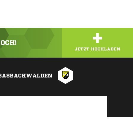
+
HOCH!
JETZT HOCHLADEN
 SASBACHWALDEN