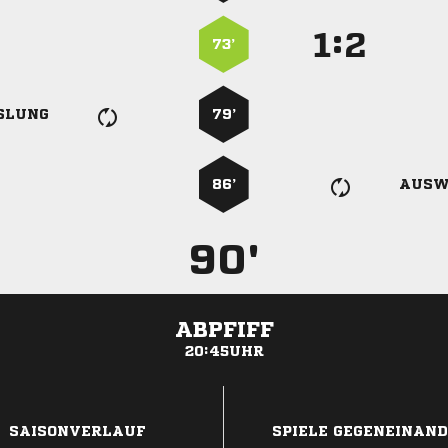
:


73’
SLUNG
79’
86’
AUSW
90'
ABPFIFF
20:45UHR
ANZEIGE
SAISONVERLAUF
SPIELE GEGENEINAN