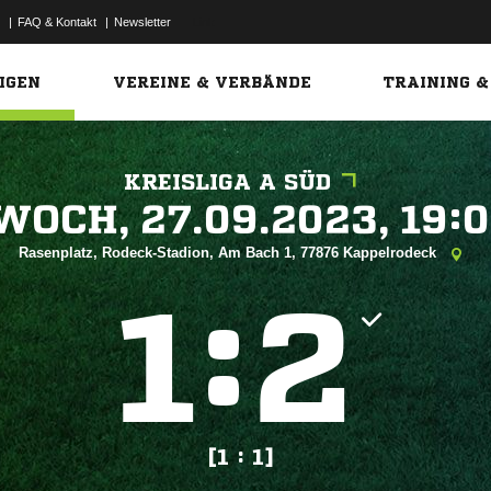
|
FAQ & Kontakt
|
Newsletter
Link
IGEN
VEREINE & VERBÄNDE
TRAINING &
KREISLIGA A SÜD
 


Rasenplatz, Rodeck-Stadion, Am Bach 1, 77876 Kappelrodeck
:


[1 : 1]