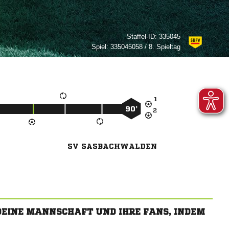
Staffel-ID:
335045
Spiel:
335045058 / 8. Spieltag

90’

SV SASBACHWALDEN
 DEINE MANNSCHAFT UND IHRE FANS, INDEM