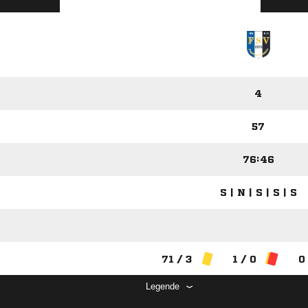
4
57
76:46
S | N | S | S | S
71 / 3
1 / 0
0
Legende