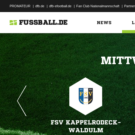
PROMATEUR
|
dfb.de
|
dfb-efootball.de
|
Fan Club Nationalmannschaft
|
Partner
FUSSBALL.DE
NEWS
L

FSV KAPPELRODECK-
WALDULM