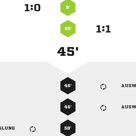
:


9’
:


45’
45'
46’
AUSW
46’
AUSW
SLUNG
58’