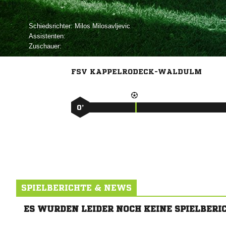
Schiedsrichter:
 
Assistenten:
Zuschauer:
FSV KAPPELRODECK-WALDULM
0’
SPIELBERICHTE & NEWS
ES WURDEN LEIDER NOCH KEINE SPIELBERI