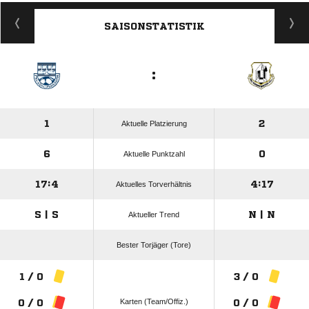
ANZEIGE
SAISONSTATISTIK
:
1
2
Aktuelle Platzierung
6
0
Aktuelle Punktzahl
17:4
4:17
Aktuelles Torverhältnis
S | S
N | N
Aktueller Trend
Bester Torjäger (Tore)
1 / 0
3 / 0
Karten (Team/Offiz.)
0 / 0
0 / 0