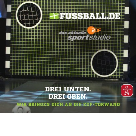
DREI UNTEN.
DREI OBEN.
WIR BRINGEN DICH AN DIE ZDF-TORWAND