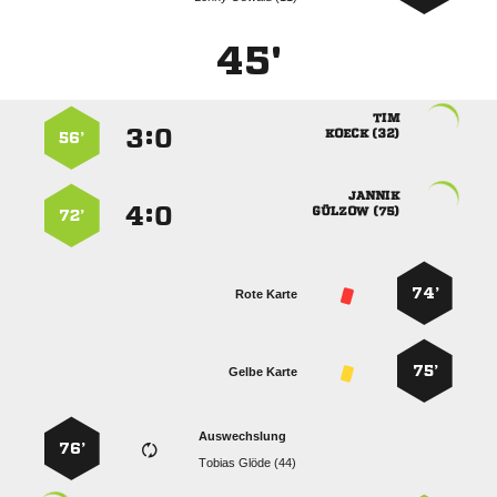
45'

:


 
56’

:


 
72’
74’
Rote Karte
75’
Gelbe Karte
Auswechslung
76’
  