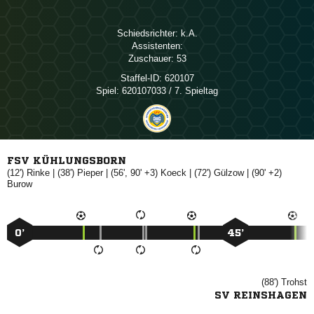
Schiedsrichter:

Assistenten:
Zuschauer:
53
Staffel-ID:
620107
Spiel:
620107033 / 7. Spieltag
FSV KÜHLUNGSBORN
(12')

| (38')

| (56', 90' +3)

| (72')

| (90' +2)

0’
45’
(88')

SV REINSHAGEN