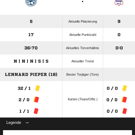
:
5
9
Aktuelle Platzierung
17
0
Aktuelle Punktzahl
36:70
0:0
Aktuelles Torverhältnis
N | N | N | S | S
Aktueller Trend
LENNARD PIEPER (18)
Bester Torjäger (Tore)
32 / 1
0 / 0
Karten (Team/Offiz.)
2 / 0
0 / 0
1 / 1
0 / 0
Legende
ANZEIGE