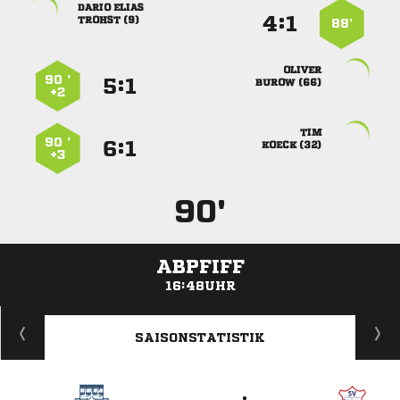
 
:


 
88’

90 ’
:


 
+2

90 ’
:


 
+3
90'
ABPFIFF
16:48UHR
ANZEIGE
SAISONSTATISTIK