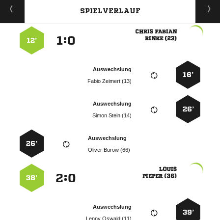
SPIELVERLAUF
 
:


 
12’
Auswechslung
16’
  
Auswechslung
26’
  
Auswechslung
26’
  

:


 
38’
Auswechslung
39’
  