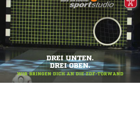
DREI UNTEN.
DREI OBEN.
WIR BRINGEN DICH AN DIE ZDF-TORWAND