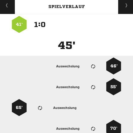
SPIELVERLAUF
:


41’
45'
46’
Auswechslung
55’
Auswechslung
65’
Auswechslung
70’
Auswechslung