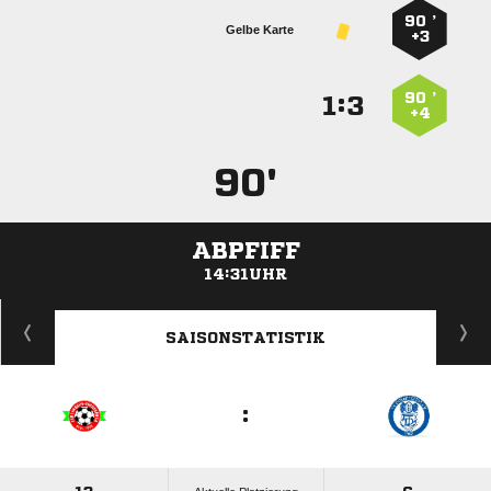
90 ’
Gelbe Karte
+3
90 ’
:


+4
90'
ABPFIFF
14:31UHR
ANZEIGE
SAISONSTATISTIK
: