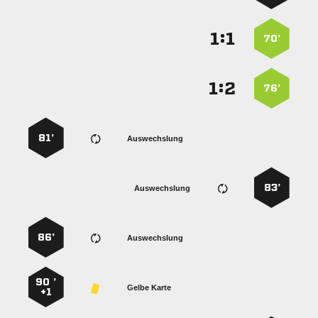
:


70’
:


76’
81’
Auswechslung
83’
Auswechslung
86’
Auswechslung
90 ’
Gelbe Karte
+1