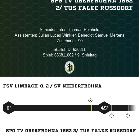
SPG TV OBERFROHNA 1862
2/​ TUS FALKE RUSSDORF
Schiedsrichter:
 
Assistenten:
  
,   
Zuschauer:
90
Staffel-ID:
636811
Spiel:
636811062 / 9. Spieltag
FSV LIMBACH-O. 2 / SV NIEDERFROHNA
0’
45’
SPG TV OBERFROHNA 1862 2/ TUS FALKE RUSSDORF