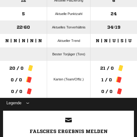
12
6
Aktuelle Platzierung
5
24
Aktuelle Punktzahl
22:60
34:19
Aktuelles Torverhältnis
N | N | N | N | N
N | N | U | S | U
Aktueller Trend
Bester Torjäger (Tore)
20 / 0
21 / 0
Karten (Team/Offiz.)
0 / 0
1 / 0
0 / 0
0 / 0
Legende
ANZEIGE
FALSCHES ERGEBNIS MELDEN