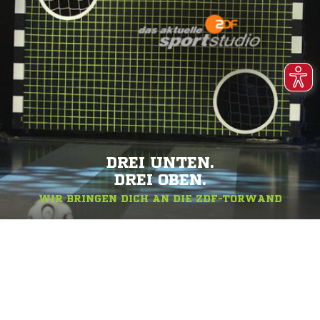
DREI UNTEN.
DREI OBEN.
WIR BRINGEN DICH AN DIE ZDF-TORWAND