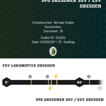
SPG DRESDNER SSV /​ ESV
DRESDEN
Schiedsrichter:
 
Assistenten:
Zuschauer:
35
Staffel-ID:
633202
Spiel:
633202197 / 25. Spieltag
FSV LOKOMOTIVE DRESDEN
0’
45’
SPG DRESDNER SSV / ESV DRESDEN