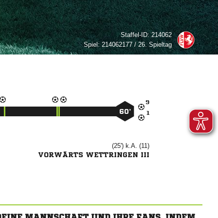
Staffel-ID:
214062
Spiel:
214062177 / 26. Spieltag

60’

(25') k.A. (11)
VORWÄRTS WETTRINGEN III
 DEINE MANNSCHAFT UND IHRE FANS, INDEM