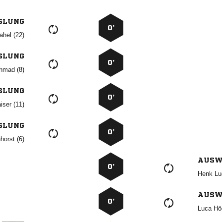
SLUNG
0’
 
SLUNG
0’
 
SLUNG
0’
 
SLUNG
0’
 
AUSW
0’
 
AUSW
0’
 