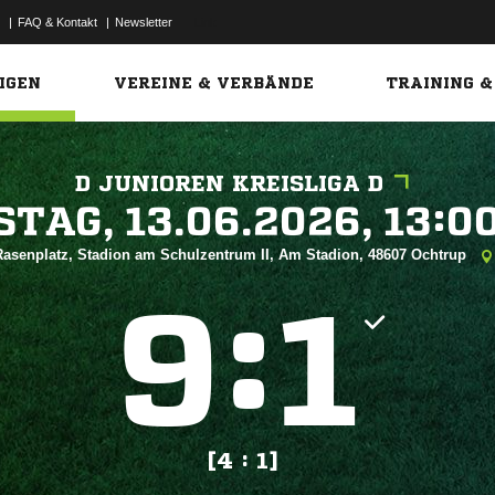
|
FAQ & Kontakt
|
Newsletter
Link
IGEN
VEREINE & VERBÄNDE
TRAINING &
D JUNIOREN KREISLIGA D
 


Rasenplatz, Stadion am Schulzentrum II, Am Stadion, 48607 Ochtrup
:


[4 : 1]