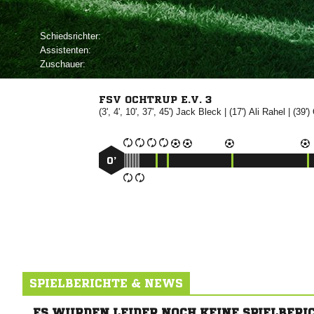
Schiedsrichter:
Assistenten:
Zuschauer:
FSV OCHTRUP E.V. 3
(3', 4', 10', 37', 45')


| (17')


| (39')
0’
SPIELBERICHTE & NEWS
ES WURDEN LEIDER NOCH KEINE SPIELBERI