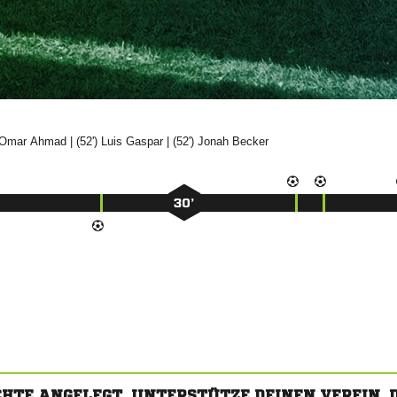


| (52')


| (52')


30’
CHTE ANGELEGT. UNTERSTÜTZE DEINEN VEREIN,