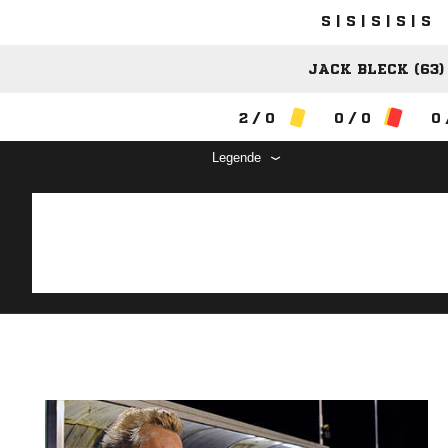
S | S | S | S | S
JACK BLECK (63)
2 / 0
0 / 0
0 
Legende