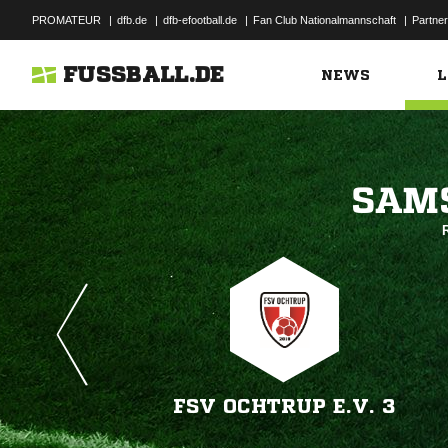
PROMATEUR
|
dfb.de
|
dfb-efootball.de
|
Fan Club Nationalmannschaft
|
Partner
FUSSBALL.DE
NEWS
L

FSV OCHTRUP E.V. 3