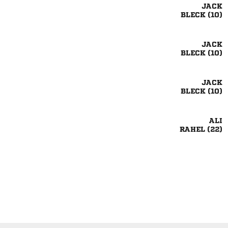

 

 

 

 