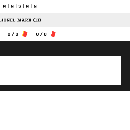
N | N | S | N | N
LIONEL MARX (11)
0 / 0
0 / 0