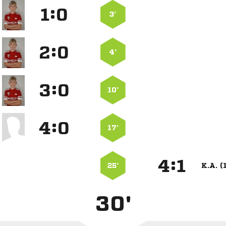
:


3’
:


4’
:


10’
:


17’
:


25’
K.A. (
30'