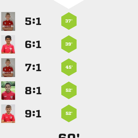
:


37’
:


39’
:


45’
:


52’
:


52’