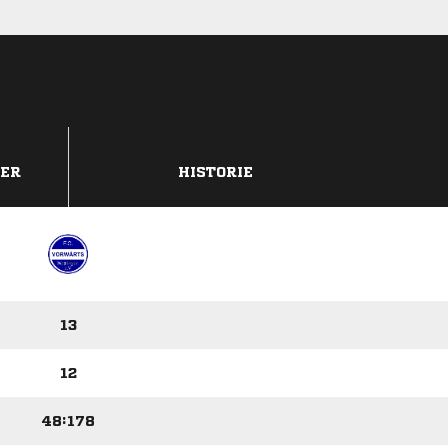
DER
HISTORIE
13
12
48:178