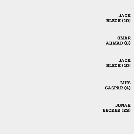

 

 

 

 

 