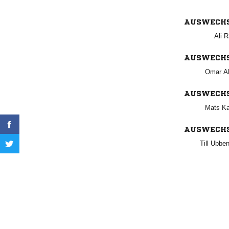
AUSWECH
 
AUSWECH
 
AUSWECH
 
AUSWECH
 