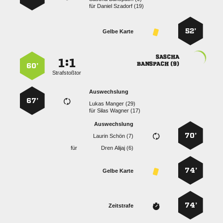
für
  
52’
Gelbe Karte

:


 
60’
Strafstoßtor
Auswechslung
67’
  
für
  
Auswechslung
70’
  
für
  
74’
Gelbe Karte
74’
Zeitstrafe