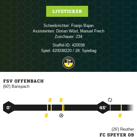
LIVETICKER
Schiedsrichter:
 
Assistenten:
 
,  
Zuschauer:
234
Staffel-ID:
420038
Spiel:
420038220 / 28. Spieltag
FSV OFFENBACH
(60')

0’
45’
(26')

FC SPEYER 09