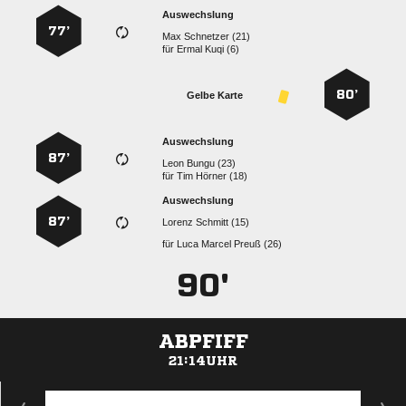
Auswechslung
77’
  
für
  
80’
Gelbe Karte
Auswechslung
87’
  
für
  
Auswechslung
87’
  
für
   
90'
ABPFIFF
21:14UHR
ANZEIGE