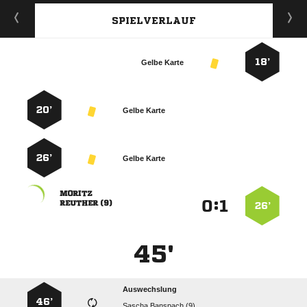
SPIELVERLAUF
18’
Gelbe Karte
20’
Gelbe Karte
26’
Gelbe Karte

:


 
26’
45'
Auswechslung
46’
  