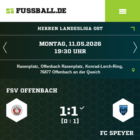
FUSSBALL.DE
HERREN LANDESLIGA OST
 
 
Rasenplatz, Offenbach Rasenplatz, Konrad-Lerch-Ring,
76877 Offenbach an der Queich
FSV OFFENBACH

:

[0 : 1]
FC SPEYER