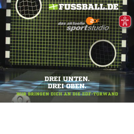
DREI UNTEN.
DREI OBEN.
WIR BRINGEN DICH AN DIE ZDF-TORWAND