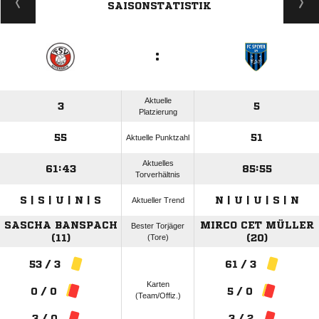
SAISONSTATISTIK
:
Aktuelle
3
5
Platzierung
55
51
Aktuelle Punktzahl
Aktuelles
61:43
85:55
Torverhältnis
S | S | U | N | S
N | U | U | S | N
Aktueller Trend
SASCHA BANSPACH
MIRCO CET MÜLLER
Bester Torjäger
(11)
(Tore)
(20)
53 / 3
61 / 3
Karten
0 / 0
5 / 0
(Team/Offiz.)
3 / 0
3 / 2