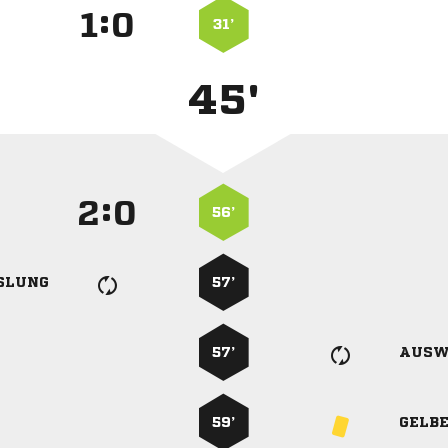
:


31’
45'
:


56’
SLUNG
57’
57’
AUSW
59’
GELB