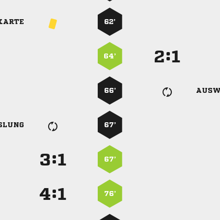
KARTE
62’
:


64’
66’
AUSW
SLUNG
67’
:


67’
:


76’