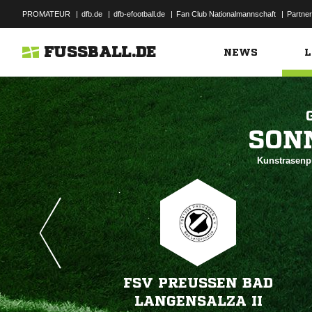
PROMATEUR
|
dfb.de
|
dfb-efootball.de
|
Fan Club Nationalmannschaft
|
Partner
FUSSBALL.DE
NEWS
L

Kunstrasenpl
FSV PREUSSEN BAD L
ANGENSALZA II