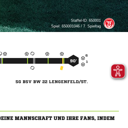
Staffel-ID:
650001
Spiel:
650001046 / 7. Spieltag

90’

SG BSV BW 22 LENGENFELD/ST.
 DEINE MANNSCHAFT UND IHRE FANS, INDEM