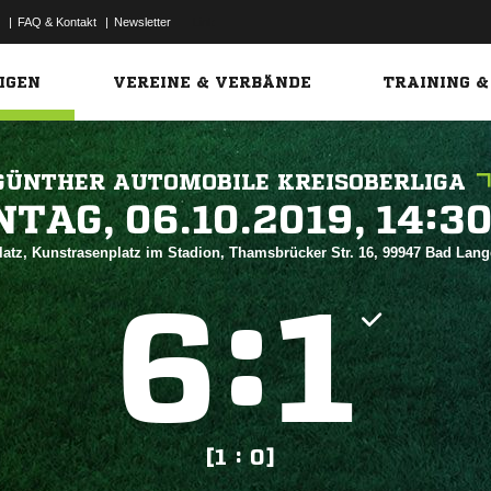
|
FAQ & Kontakt
|
Newsletter
Link
IGEN
VEREINE & VERBÄNDE
TRAINING &
GÜNTHER AUTOMOBILE KREISOBERLIGA
 


atz, Kunstrasenplatz im Stadion, Thamsbrücker Str. 16, 99947 Bad Lan
:


[1 : 0]