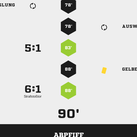
SLUNG
78’
78’
AUSW
:


83’
88’
GELB
:


88’
Strafstoßtor
90'
ABPFIFF