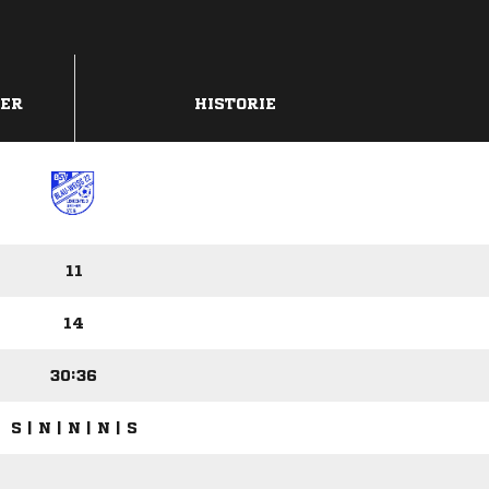
DER
HISTORIE
11
14
30:36
S | N | N | N | S