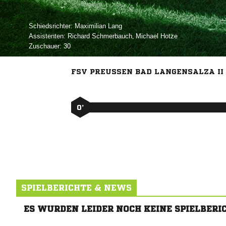
Schiedsrichter:
 
Assistenten:
 
,  
Zuschauer:
30
FSV PREUSSEN BAD LANGENSALZA II
0’
SPIELBERICHTE & NEWS
ES WURDEN LEIDER NOCH KEINE SPIELBERI