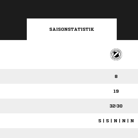
SAISONSTATISTIK
8
19
32:30
S | S | N | N | N