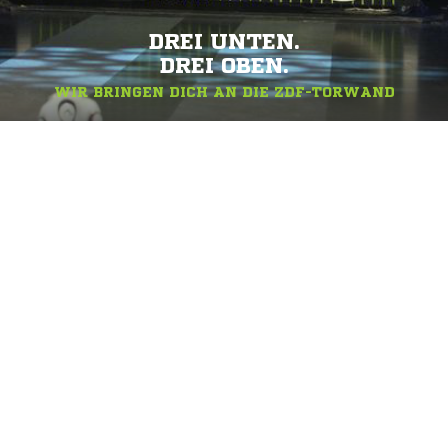
DREI UNTEN.
DREI OBEN.
WIR BRINGEN DICH AN DIE ZDF-TORWAND