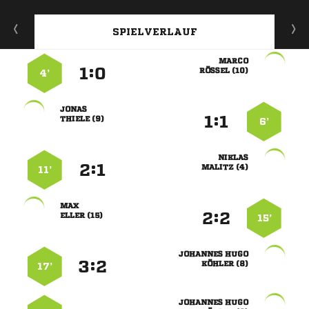
SPIELVERLAUF

:


 
4’

:


 
6’

:


 
11’

:


 
15’
 
:


 
17’
 