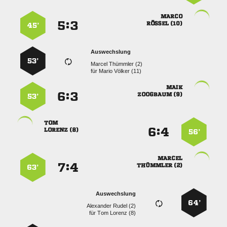

:


 
45’
Auswechslung
53’
  
für
  

:


 
53’

:


 
56’

:


 
63’
Auswechslung
64’
  
für
  