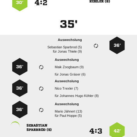
:


 
30’
35'
Auswechslung
36’
  
für
  
Auswechslung
36’
  
für
  
Auswechslung
36’
  
für
   
Auswechslung
36’
  
für
  

:


 
42’