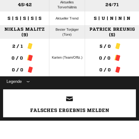
Aktuelles
45:42
24:71
Torverhältnis
S | S | S | S | S
S | U | N | N | N
Aktueller Trend
NIKLAS MALITZ
PATRICK BREUNIG
Bester Torjäger
(9)
(Tore)
(5)
2 / 1
5 / 0
Karten (Team/Offiz.)
0 / 0
0 / 0
0 / 0
0 / 0
Legende
ANZEIGE
FALSCHES ERGEBNIS MELDEN