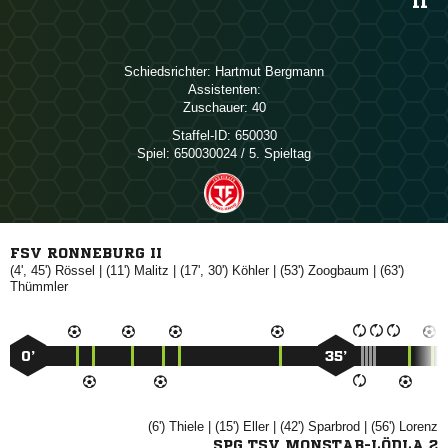
II
Schiedsrichter:
 
Assistenten:
Zuschauer:
40
Staffel-ID:
650030
Spiel:
650030024 / 5. Spieltag
FSV RONNEBURG II
(4', 45')

| (11')

| (17', 30')

| (53')

| (63')

0’
35’
(6')

| (15')

| (42')

| (56')

SPG TSV MONSTAB-LÖDLA 2