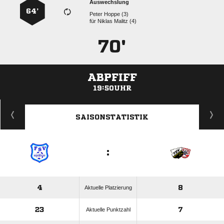
Auswechslung
64’
  
für
  
70'
ABPFIFF
19:50UHR
ANZEIGE
SAISONSTATISTIK
:
4
8
Aktuelle Platzierung
23
7
Aktuelle Punktzahl