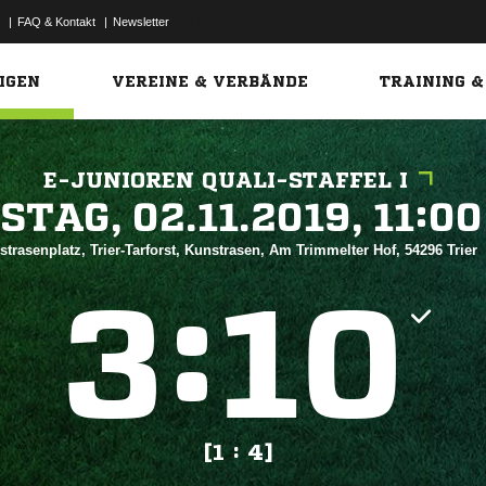
|
FAQ & Kontakt
|
Newsletter
Link
IGEN
VEREINE & VERBÄNDE
TRAINING &
E-JUNIOREN QUALI-STAFFEL I
 


strasenplatz, Trier-Tarforst, Kunstrasen, Am Trimmelter Hof, 54296 Trier
:


[1 : 4]