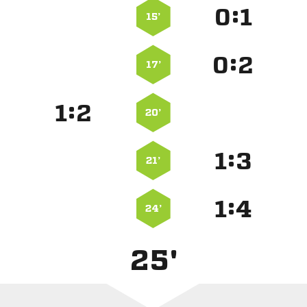
:


15’
:


17’
:


20’
:


21’
:


24’
25'