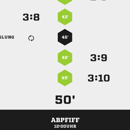
:


43’
SLUNG
45’
:


45’
:


49’
50'
ABPFIFF
12:00UHR