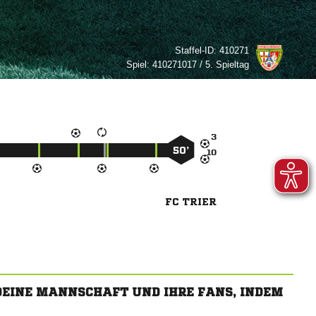
Staffel-ID:
410271
Spiel:
410271017 / 5. Spieltag

50’

FC TRIER
 DEINE MANNSCHAFT UND IHRE FANS, INDEM