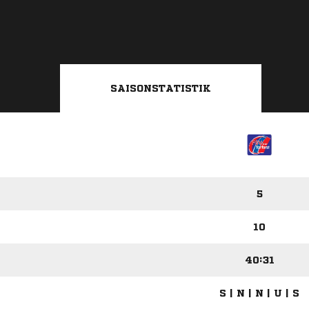
SAISONSTATISTIK
5
10
40:31
S | N | N | U | S