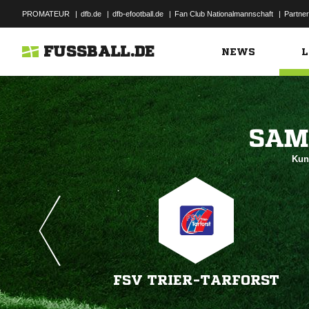
PROMATEUR
|
dfb.de
|
dfb-efootball.de
|
Fan Club Nationalmannschaft
|
Partner
FUSSBALL.DE
NEWS
L

Kun
FSV TRIER-TARFORST