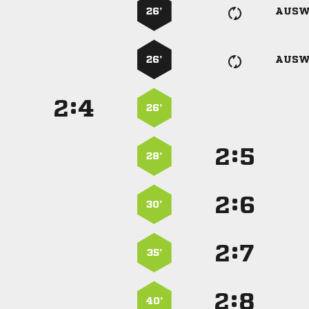
26’
AUSW
26’
AUSW
:


26’
:


28’
:


30’
:


35’
:


40’