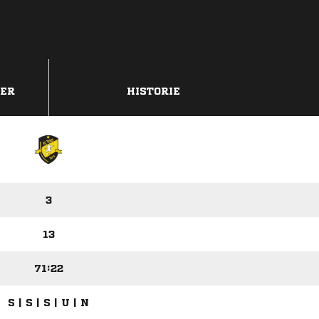
DER
HISTORIE
3
13
71:22
S | S | S | U | N