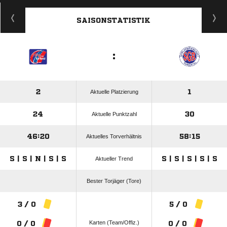
ANZEIGE
SAISONSTATISTIK
:
2
1
Aktuelle Platzierung
24
30
Aktuelle Punktzahl
46:20
58:15
Aktuelles Torverhältnis
S | S | N | S | S
S | S | S | S | S
Aktueller Trend
Bester Torjäger (Tore)
3 / 0
5 / 0
Karten (Team/Offiz.)
0 / 0
0 / 0