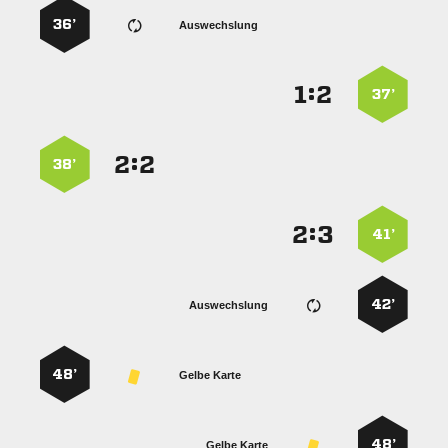
36’
Auswechslung
:


37’
:


38’
:


41’
42’
Auswechslung
48’
Gelbe Karte
48’
Gelbe Karte