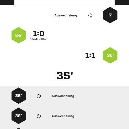
5’
Auswechslung
:


24’
Strafstoßtor
:


30’
35'
36’
Auswechslung
36’
Auswechslung