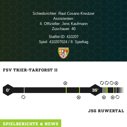
Schiedsrichter:
  
Assistenten:
4. Offizieller:
 
Zuschauer:
40
Staffel-ID:
410207
Spiel:
410207024 / 8. Spieltag
FSV TRIER-TARFORST II
0’
35’
JSG RUWERTAL
SPIELBERICHTE & NEWS