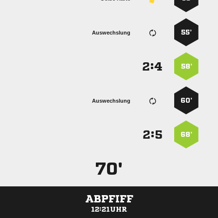
55’
Auswechslung
:


58’
60’
Auswechslung
:


68’
70'
ABPFIFF
12:21UHR