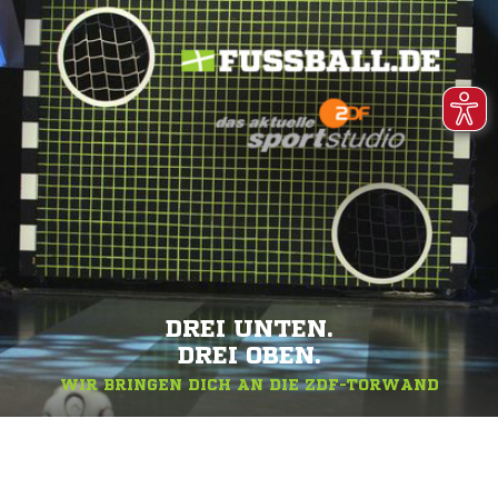
DREI UNTEN.
DREI OBEN.
WIR BRINGEN DICH AN DIE ZDF-TORWAND