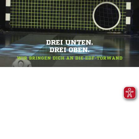
DREI UNTEN.
DREI OBEN.
WIR BRINGEN DICH AN DIE ZDF-TORWAND