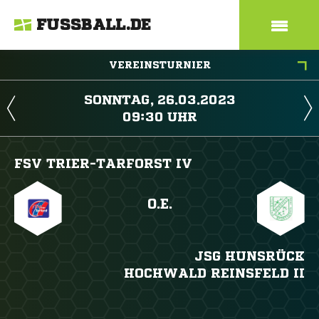
FUSSBALL.DE
VEREINSTURNIER
 
 
FSV TRIER-TARFORST IV
O.E.
JSG HUNSRÜCK
HOCHWALD REINSFELD II