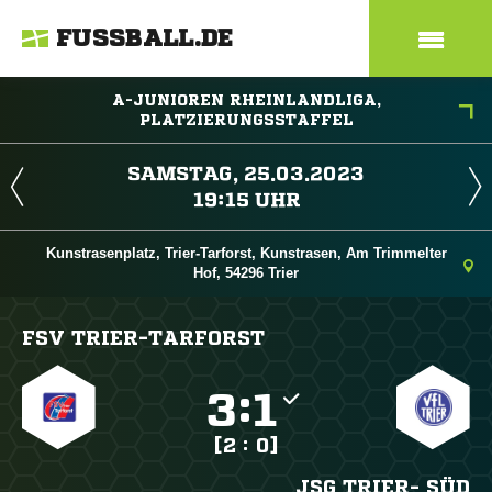
FUSSBALL.DE
A-JUNIOREN RHEINLANDLIGA,
PLATZIERUNGSSTAFFEL
 
 
Kunstrasenplatz, Trier-Tarforst, Kunstrasen, Am Trimmelter
Hof, 54296 Trier
FSV TRIER-TARFORST

:

[2 : 0]
JSG TRIER- SÜD