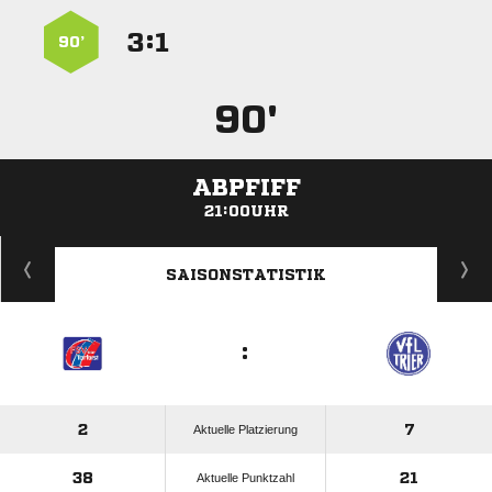
:


90’
90'
ABPFIFF
21:00UHR
ANZEIGE
SAISONSTATISTIK
:
2
7
Aktuelle Platzierung
38
21
Aktuelle Punktzahl