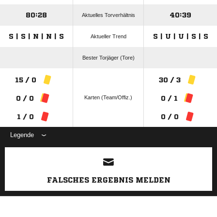
80:28
40:39
Aktuelles Torverhältnis
S | S | N | N | S
S | U | U | S | S
Aktueller Trend
Bester Torjäger (Tore)
15 / 0
30 / 3
Karten (Team/Offiz.)
0 / 0
0 / 1
1 / 0
0 / 0
Legende
ANZEIGE
FALSCHES ERGEBNIS MELDEN