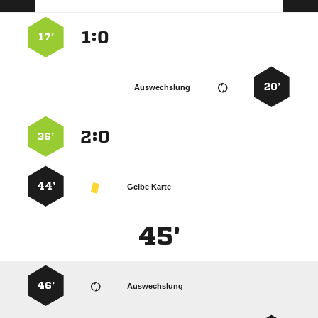
:


17’
20’
Auswechslung
:


36’
44’
Gelbe Karte
45'
46’
Auswechslung