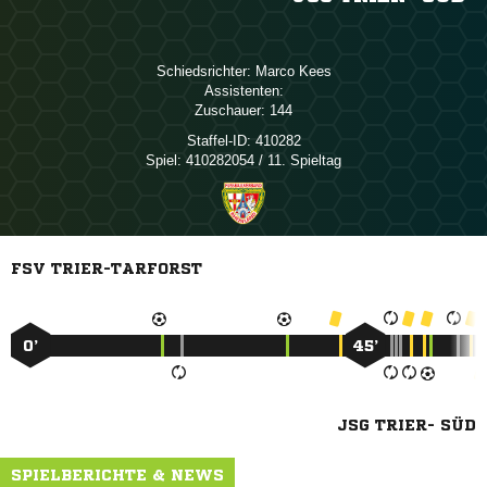
Schiedsrichter:
 
Assistenten:
Zuschauer:
144
Staffel-ID:
410282
Spiel:
410282054 / 11. Spieltag
FSV TRIER-TARFORST
0’
45’
JSG TRIER- SÜD
SPIELBERICHTE & NEWS