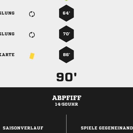
SLUNG
64’
SLUNG
70’
KARTE
86’
90'
ABPFIFF
14:50UHR
ANZEIGE
SAISONVERLAUF
SPIELE GEGENEINAN