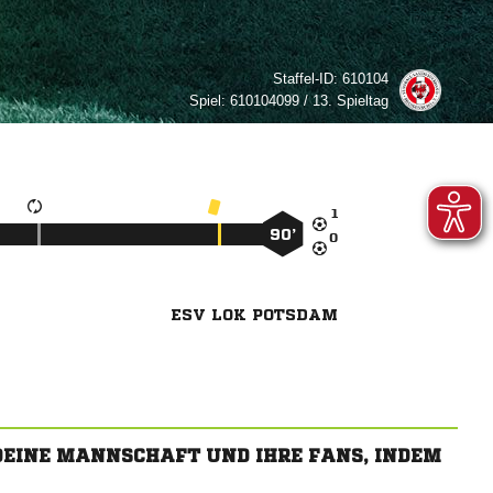
Staffel-ID:
610104
Spiel:
610104099 / 13. Spieltag

90’

ESV LOK POTSDAM
 DEINE MANNSCHAFT UND IHRE FANS, INDEM