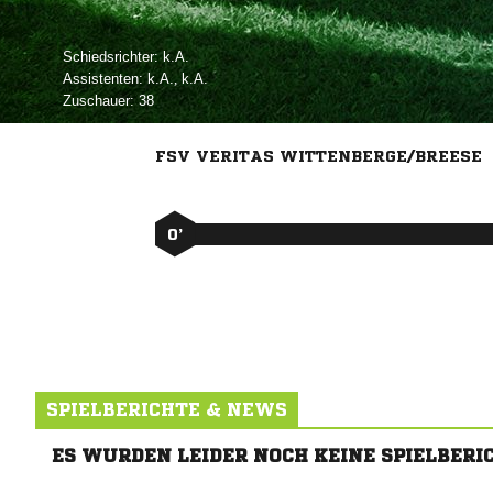
Schiedsrichter:

Assistenten:

, 
Zuschauer:
38
FSV VERITAS WITTENBERGE/BREESE
0’
SPIELBERICHTE & NEWS
ES WURDEN LEIDER NOCH KEINE SPIELBERI