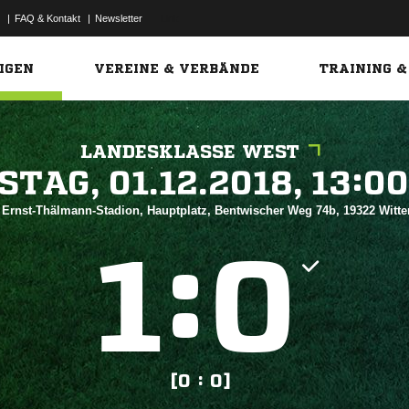
|
FAQ & Kontakt
|
Newsletter
Link
IGEN
VEREINE & VERBÄNDE
TRAINING &
LANDESKLASSE WEST
 


 Ernst-Thälmann-Stadion, Hauptplatz, Bentwischer Weg 74b, 19322 Witt
:


[0 : 0]