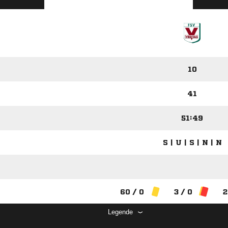
10
41
51:49
S | U | S | N | N
60 / 0
3 / 0
2
Legende