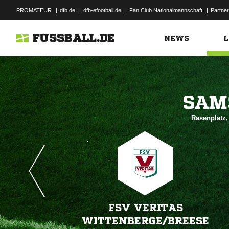
PROMATEUR
|
dfb.de
|
dfb-efootball.de
|
Fan Club Nationalmannschaft
|
Partner
FUSSBALL.DE
NEWS
L

Rasenplatz,
FSV VERITAS
WITTENBERGE/​BREESE