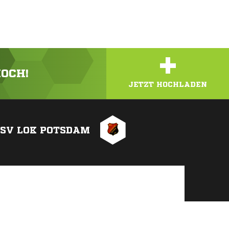
+
HOCH!
JETZT HOCHLADEN
ESV LOK POTSDAM