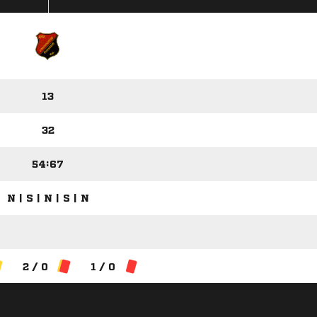
13
32
54:67
N | S | N | S | N
2 / 0
1 / 0