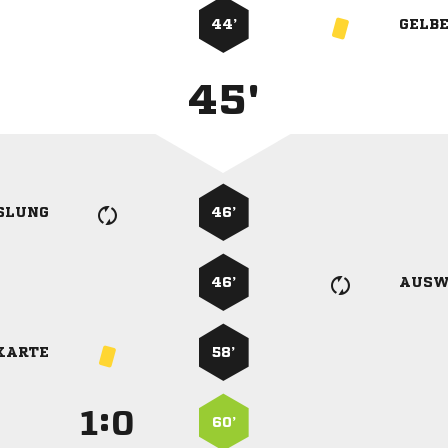
44’
GELB
45'
SLUNG
46’
46’
AUSW
KARTE
58’
:


60’