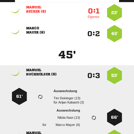

:


 
23’
Eigentor

:


 
45’
45'

:


 
53’
Auswechslung
61’
  
für
  
Auswechslung
66’
  
für
  
