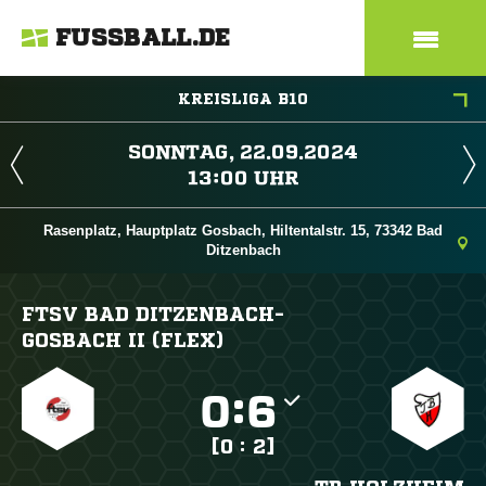
FUSSBALL.DE
KREISLIGA B10
 
 
Rasenplatz, Hauptplatz Gosbach, Hiltentalstr. 15, 73342 Bad
Ditzenbach
FTSV BAD DITZENBACH-
GOSBACH II (FLEX)

:

[0 : 2]