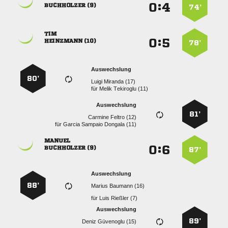
:


 
74’

:


 
78’
Auswechslung
80’
  
für
  
Auswechslung
81’
  
für
   

:


 
87’
Auswechslung
88’
  
für
  
Auswechslung
89’
  