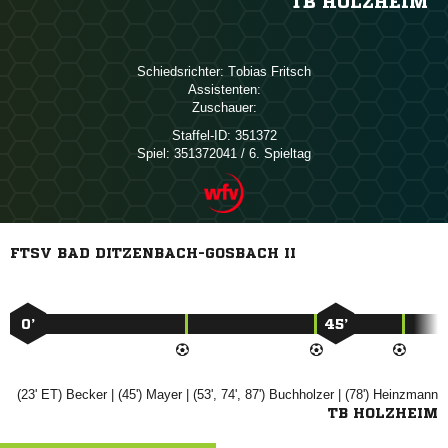
TB HOLZHEIM
Schiedsrichter:
 
Assistenten:
Zuschauer:
Staffel-ID:
351372
Spiel:
351372041 / 6. Spieltag
FTSV BAD DITZENBACH-GOSBACH II
0’
45’
(23' ET)

| (45')

| (53', 74', 87')

| (78')

TB HOLZHEIM