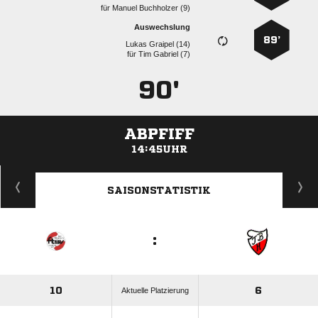
für
  
Auswechslung
89’
  
für
  
90'
ABPFIFF
14:45UHR
ANZEIGE
SAISONSTATISTIK
:
10
6
Aktuelle Platzierung