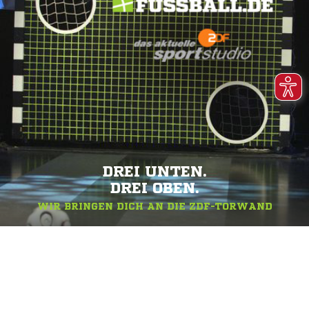
DREI UNTEN.
DREI OBEN.
WIR BRINGEN DICH AN DIE ZDF-TORWAND