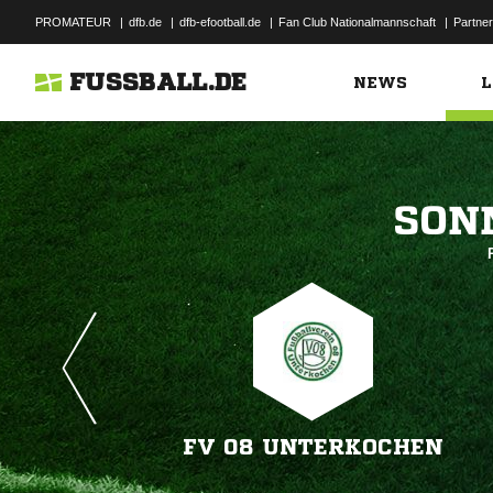
PROMATEUR
|
dfb.de
|
dfb-efootball.de
|
Fan Club Nationalmannschaft
|
Partner
FUSSBALL.DE
NEWS
L

FV 08 UNTERKOCHEN