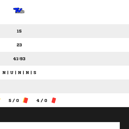
15
23
41:93
N | U | N | N | S
5 / 0
4 / 0