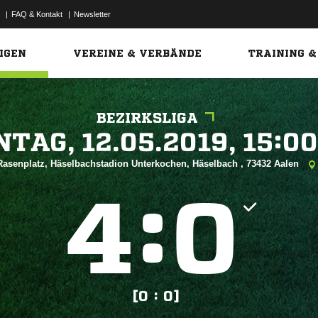
|
FAQ & Kontakt
|
Newsletter
Link
IGEN
VEREINE & VERBÄNDE
TRAINING &
BEZIRKSLIGA
 


Rasenplatz, Häselbachstadion Unterkochen, Häselbach , 73432 Aalen
:


[0 : 0]