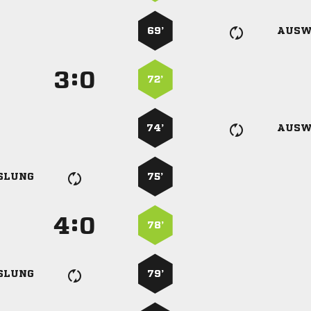
69’
AUSW
:


72’
74’
AUSW
SLUNG
75’
:


78’
SLUNG
79’