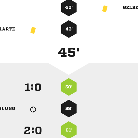
40’
GELB
KARTE
43’
45'
:


50’
SLUNG
58’
:


61’