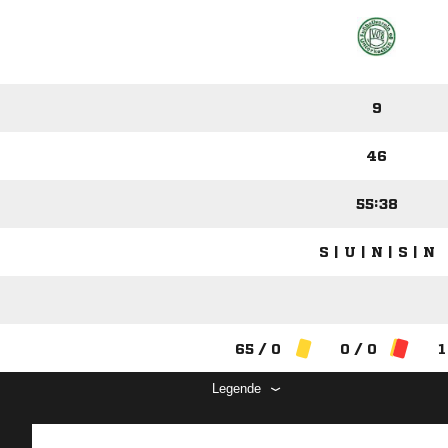
9
46
55:38
S | U | N | S | N
65 / 0
0 / 0
1
Legende