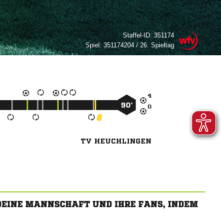
Staffel-ID:
351174
Spiel:
351174204 / 26. Spieltag

90’

TV HEUCHLINGEN
 DEINE MANNSCHAFT UND IHRE FANS, INDEM