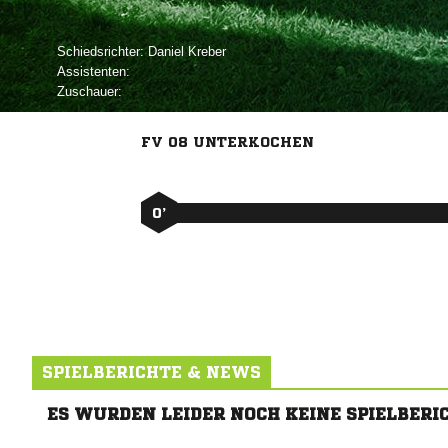
Schiedsrichter:
 
Assistenten:
Zuschauer:
FV 08 UNTERKOCHEN
0’
SPIELBERICHTE & NEWS
ES WURDEN LEIDER NOCH KEINE SPIELBERI