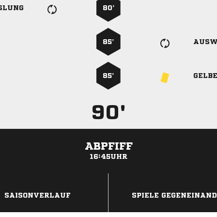
SLUNG
80’
85’
AUSW
85’
GELB
90'
ABPFIFF
16:45UHR
ANZEIGE
SAISONVERLAUF
SPIELE GEGENEINAN