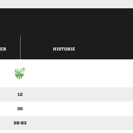
DER
HISTORIE
12
30
58:83