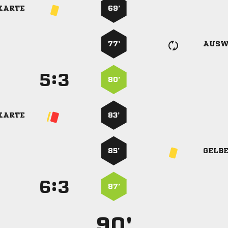
KARTE
69’
77’
AUSW
:


80’
KARTE
83’
85’
GELB
:


87’
90'