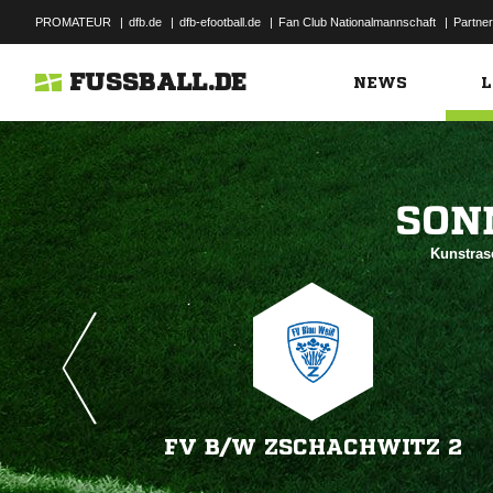
PROMATEUR
|
dfb.de
|
dfb-efootball.de
|
Fan Club Nationalmannschaft
|
Partner
FUSSBALL.DE
NEWS
L

Kunstras
FV B/​W ZSCHACHWITZ 2