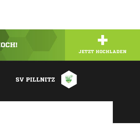
+
HOCH!
JETZT HOCHLADEN
SV PILLNITZ