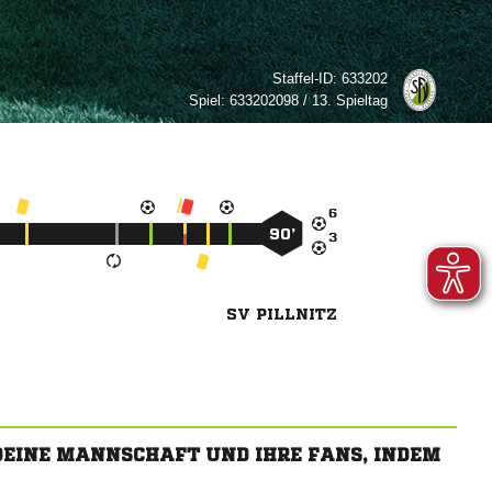
Staffel-ID:
633202
Spiel:
633202098 / 13. Spieltag

90’

SV PILLNITZ
 DEINE MANNSCHAFT UND IHRE FANS, INDEM