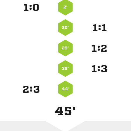
:


2’
:


20’
:


29’
:


39’
:


44’
45'