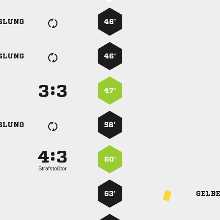
SLUNG
46’
SLUNG
46’
:


47’
SLUNG
58’
:


60’
Strafstoßtor
63’
GELB