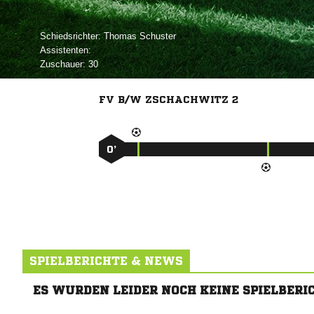
Schiedsrichter:
 
Assistenten:
Zuschauer:
30
FV B/W ZSCHACHWITZ 2
0’
SPIELBERICHTE & NEWS
ES WURDEN LEIDER NOCH KEINE SPIELBERI