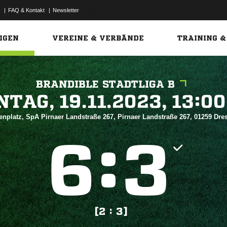
|
FAQ & Kontakt
|
Newsletter
Link
IGEN
VEREINE & VERBÄNDE
TRAINING &
BRANDIBLE STADTLIGA B
 


enplatz, SpA Pirnaer Landstraße 267, Pirnaer Landstraße 267, 01259 Dr
:


[2 : 3]